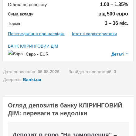
Бонус "Лояльність" (для
1.00 – 1.35%
Ставка по депозиту
постійних і
від 500 євро
Сума вкладу
рекомендованих клієнтів):
3 – 36 міс.
Термін
+0,1% для вкладів
Попередження про наслідки
Істотні характеристики
строком 94 дні;
+0,15% для вкладів
БАНК КЛІРИНГОВИЙ ДІМ
строком 151, 181 день
Додаткові умови
Євро - EUR
Деталі
та 212 днів;
+0,2% для вкладів
Виплата відсотків:
Дата оновлення:
06.08.2026
Знайдено пропозицій:
3
строком 272 дні;
Щомісяця, В кінці терміну
Джерело:
Banki.ua
+0,25% для вкладів
Поповнення вкладу: Да
строком 387 днів;
Пролонгація: Да
Картка VISA GOLD в
Огляд депозитів банку КЛІРИНГОВИЙ
Акції та бонуси
подарунок (для вкладів
ДІМ: переваги та недоліки
від 5000 USD).
Бонус "Лояльність" (для
Бонуси не складаються.
постійних і
Депозит в євро "На замовлення" –