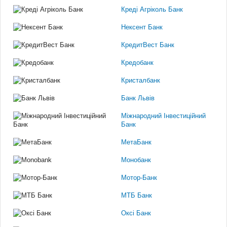
Креді Агріколь Банк
Нексент Банк
КредитВест Банк
Кредобанк
Кристалбанк
Банк Львів
Міжнародний Інвестиційний
Банк
МетаБанк
Монобанк
Мотор-Банк
МТБ Банк
Оксі Банк