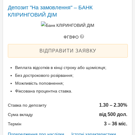
Поповнення вкладу: Да
Депозит "На замовлення" – БАНК
Пролонгація: Да
КЛІРИНГОВИЙ ДІМ
Акції та бонуси
ФГВФО
+0,15% для держателів
ВІДПРАВИТИ ЗАЯВКУ
пакету з карткою VISA
Classic;
Виплата відсотків в кінці строку або щомісяця;
+0,25% для держателів
Без дострокового розірвання;
пакету з карткою VISA
Можливість поповнення;
Gold;
Фіксована процентна ставка.
Бонус "Лояльність" (для
постійних і
1.30 – 2.30%
Ставка по депозиту
рекомендованих клієнтів):
від 500 дол.
Сума вкладу
+0,3% для вкладів
3 – 36 міс.
Термін
строком 32 та 61 день;
Попередження про наслідки
Істотні характеристики
+0,35% для вкладів