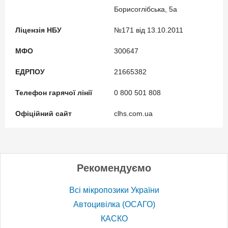
Борисоглібська, 5а
Ліцензія НБУ
№171 від 13.10.2011
МФО
300647
ЕДРПОУ
21665382
Телефон гарячої лінії
0 800 501 808
Офіційний сайт
clhs.com.ua
Рекомендуємо
Всі мікропозики України
Автоцивілка (ОСАГО)
КАСКО