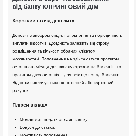
рекомендованих клієнтів):
від банку КЛІРИНГОВИЙ ДІМ
+ 0,1% для вкладів
ДЕТАЛЬНІ УМОВИ
Короткий огляд депозиту
строком 94 дні;
+ 0,15% для вкладів
Депозит з вибором опцій: поповнення та періодичність
строком 151, 181 день
виплати відсотків. Дохідність залежить від строку
та 212 днів;
розміщення та кількості обраних клієнтом
+ 0,2% для вкладів
можливостей. Поповнення не здійснюється протягом
строком 272 дні;
останнього місяця для вкладу строком на 6 місяців, та
+ 0,25% для вкладів
протягом двох останніх – для всіх що понад 6 місяців.
строком 387 днів;
Відсотки виплачуються на поточний або картковий
рахунок.
Картка VISA GOLD в
подарунок (для вкладів
Плюси вкладу
від 5000 EUR).
Можливість подати онлайн заявку;
Бонуси до ставки;
ДЕТАЛЬНІ УМОВИ
Можливість поповнення.