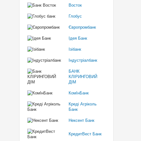
Восток
Глобус
Європромбанк
Ідея Банк
Ізібанк
Індустріалбанк
БАНК
КЛІРИНГОВИЙ
ДІМ
КомІнБанк
Креді Агріколь
Банк
Нексент Банк
КредитВест Банк