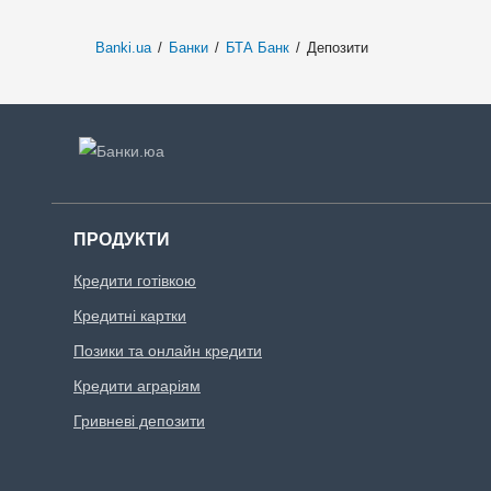
Banki.ua
/
Банки
/
БТА Банк
/
Депозити
ПРОДУКТИ
Кредити готівкою
Кредитні картки
Позики та онлайн кредити
Кредити аграріям
Гривневі депозити