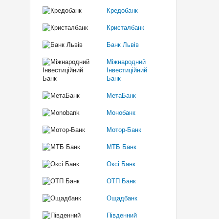
Кредобанк
Кристалбанк
Банк Львів
Міжнародний
Інвестиційний
Банк
МетаБанк
Монобанк
Мотор-Банк
МТБ Банк
Оксі Банк
ОТП Банк
Ощадбанк
Південний