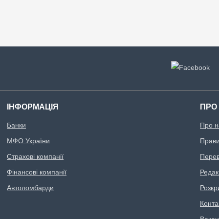
ІНФОРМАЦІЯ
ПРО
Банки
Про н
МФО України
Правил
Страхові компанії
Перев
Фінансові компанії
Редак
Автоломбарди
Розкр
Конта