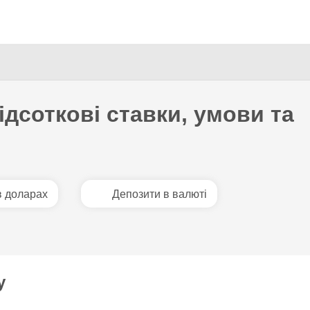
Перейти
до
основного
вмісту
ідсоткові ставки, умови та
в доларах
Депозити в валюті
у