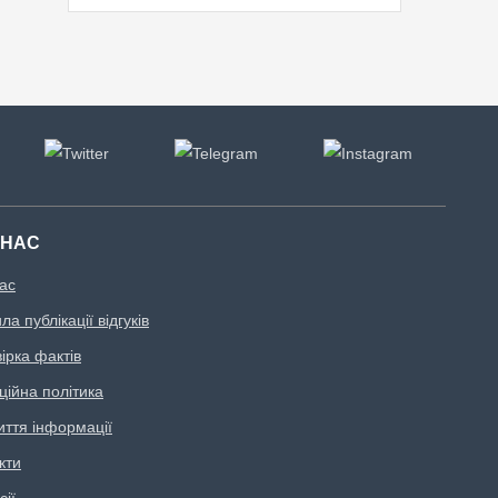
 НАС
ас
а публікації відгуків
ірка фактів
ційна політика
иття інформації
кти