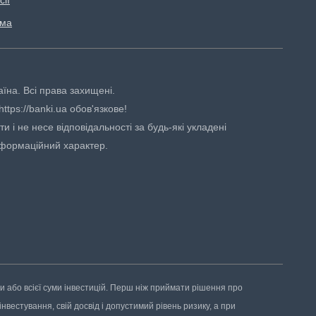
сії
ама
аїна. Всі права захищені.
tps://banki.ua обов'язкове!
 і не несе відповідальності за будь-які укладені
нформаційний характер.
ни або всієї суми інвестицій. Перш ніж приймати рішення про
нвестування, свій досвід і допустимий рівень ризику, а при