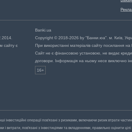
Вакан
Рекл
Banki.ua
2.2014.
Copyright © 2018-2026 by "Банки.юа". м. Київ, Укр
м сайту є
При використанні матеріалів сайту посилання на ht
Сайт не є фінансовою установою, не видає кредити
договори. Інформація на ньому несе виключно і
16+
нші інвестиційні операції пов'язані з ризиками, включаючи ризик втрати части
 і витрати, пов'язані з інвестиціями та вкладеннями, правильно оцінити цілі і