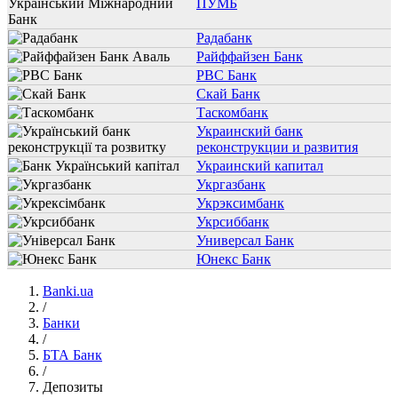
ПУМБ
Радабанк
Райффайзен Банк
РВС Банк
Скай Банк
Таскомбанк
Украинский банк
реконструкции и развития
Украинский капитал
Укргазбанк
Укрэксимбанк
Укрсиббанк
Универсал Банк
Юнекс Банк
Banki.ua
/
Банки
/
БТА Банк
/
Депозиты