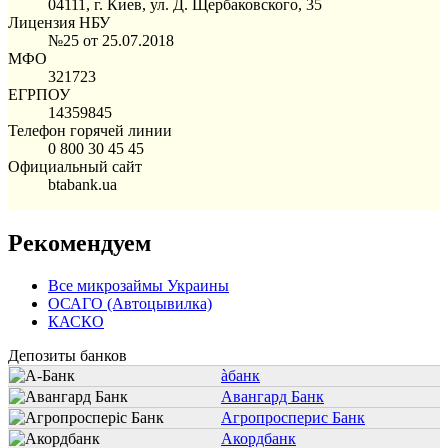
04111, г. Киев, ул. Д. Щербаковского, 35
Лицензия НБУ
№25 от 25.07.2018
МФО
321723
ЕГРПОУ
14359845
Телефон горячей линии
0 800 30 45 45
Официальный сайт
btabank.ua
Рекомендуем
Все микрозаймы Украины
ОСАГО (Автоцывилка)
КАСКО
Депозиты банков
àбанк
Авангард Банк
Агропросперис Банк
Акордбанк