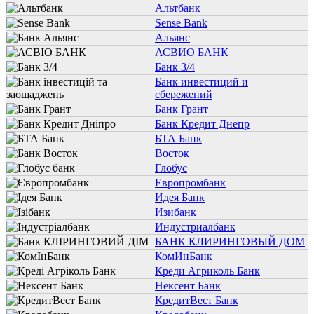
Альтбанк
Sense Bank
Альянс
АСВИО БАНК
Банк 3/4
Банк инвестиций и
сбережений
Банк Грант
Банк Кредит Днепр
БТА Банк
Восток
Глобус
Европромбанк
Идея Банк
Изибанк
Индустриалбанк
БАНК КЛИРИНГОВЫЙ ДОМ
КомИнБанк
Креди Агриколь Банк
Нексент Банк
КредитВест Банк