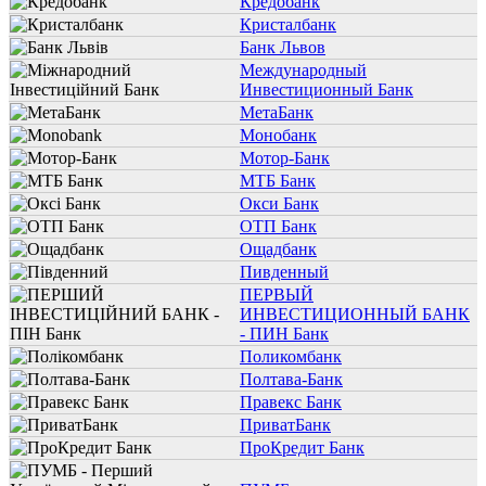
Кредобанк
Кристалбанк
Банк Львов
Международный
Инвестиционный Банк
МетаБанк
Монобанк
Мотор-Банк
МТБ Банк
Окси Банк
ОТП Банк
Ощадбанк
Пивденный
ПЕРВЫЙ
ИНВЕСТИЦИОННЫЙ БАНК
- ПИН Банк
Поликомбанк
Полтава-Банк
Правекс Банк
ПриватБанк
ПроКредит Банк