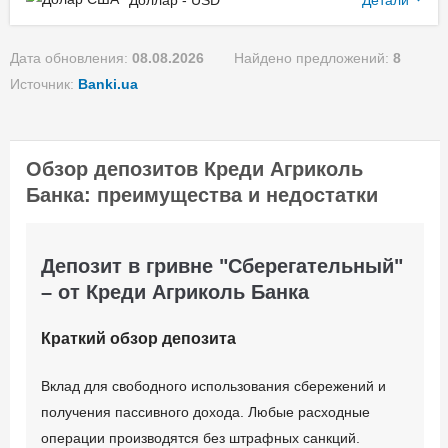
условия
Дата обновления:
08.08.2026
Найдено предложений:
8
Выплата процентов:
Источник:
Banki.ua
Ежемесячно
Пролонгация: Да
Обзор депозитов Креди Агриколь
ДЕТАЛЬНЫЕ
Банка: преимущества и недостатки
УСЛОВИЯ
Депозит в гривне "Сберегательный"
– от Креди Агриколь Банка
Краткий обзор депозита
Вклад для свободного использования сбережений и
получения пассивного дохода. Любые расходные
операции производятся без штрафных санкций.