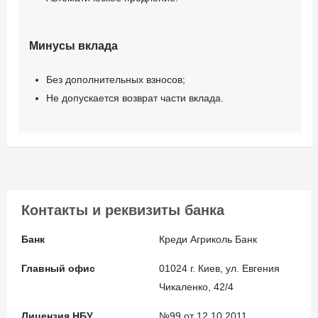
Минусы вклада
Без дополнительных взносов;
Не допускается возврат части вклада.
Контакты и реквизиты банка
Банк
Креди Агриколь Банк
Главный офис
01024 г. Киев, ул. Евгения
Чикаленко, 42/4
Лицензия НБУ
№99 от 12.10.2011