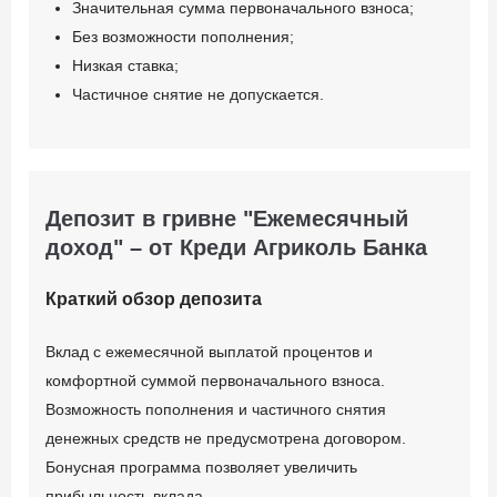
Значительная сумма первоначального взноса;
Без возможности пополнения;
Низкая ставка;
Частичное снятие не допускается.
Депозит в гривне "Ежемесячный
доход" – от Креди Агриколь Банка
Краткий обзор депозита
Вклад с ежемесячной выплатой процентов и
комфортной суммой первоначального взноса.
Возможность пополнения и частичного снятия
денежных средств не предусмотрена договором.
Бонусная программа позволяет увеличить
прибыльность вклада.