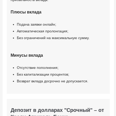
Плюсы вклада
Подача заявки онлайн;
Автоматическая пролонгация;
Без ограничений на максимальную сумму.
Минусы вклада
Отсутствие пополнения;
Без капитализации процентов;
Возврат вклада досрочно не допускается.
Депозит в долларах "Срочный" – от