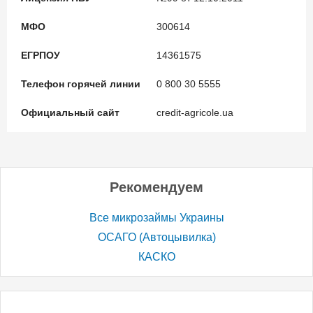
МФО
300614
ЕГРПОУ
14361575
Телефон горячей линии
0 800 30 5555
Официальный сайт
credit-agricole.ua
Рекомендуем
Все микрозаймы Украины
ОСАГО (Автоцывилка)
КАСКО