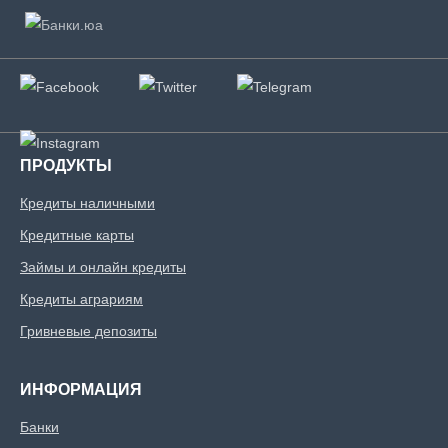
ПРОДУКТЫ
Кредиты наличными
Кредитные карты
Займы и онлайн кредиты
Кредиты аграриям
Гривневые депозиты
ИНФОРМАЦИЯ
Банки