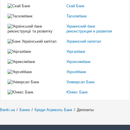
Скай Банк
Таскомбанк
Украинский банк
реконструкции и развития
Украинский капитал
Укргазбанк
Укрэксимбанк
Укрсиббанк
Универсал Банк
Юнекс Банк
Banki.ua
/
Банки
/
Креди Агриколь Банк
/
Депозиты