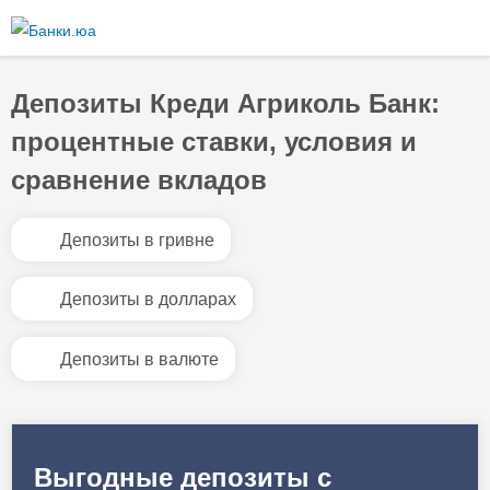
Перейти к
основному
содержанию
Депозиты Креди Агриколь Банк:
процентные ставки, условия и
сравнение вкладов
Депозиты в гривне
Депозиты в долларах
Депозиты в валюте
Выгодные депозиты с