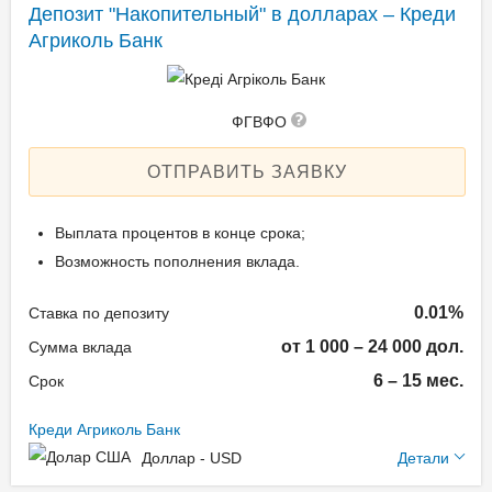
Выплата процентов:
Депозит "Накопительный" в долларах – Креди
Ежемесячно,
Агриколь Банк
Капитализация
Пополнение вклада: Да
ФГВФО
ДЕТАЛЬНЫЕ
ОТПРАВИТЬ ЗАЯВКУ
УСЛОВИЯ
Выплата процентов в конце срока;
Возможность пополнения вклада.
0.01%
Ставка по депозиту
от 1 000 – 24 000 дол.
Сумма вклада
6 – 15 мес.
Срок
Креди Агриколь Банк
Дополнительные
Доллар - USD
Детали
условия