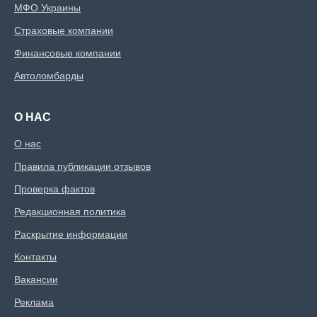
МФО Украины
Страховые компании
Финансовые компании
Автоломбарды
О НАС
О нас
Правила публикации отзывов
Проверка фактов
Редакционная политика
Раскрытие информации
Контакты
Вакансии
Реклама