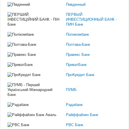
Пивденный
ПЕРВЫЙ
ИНВЕСТИЦИОННЫЙ БАНК -
ПИН Банк
Поликомбанк
Полтава-Банк
Правекс Банк
ПриватБанк
ПроКредит Банк
ПУМБ
Радабанк
Райффайзен Банк
РВС Банк