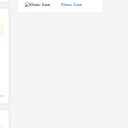
Юнекс Банк