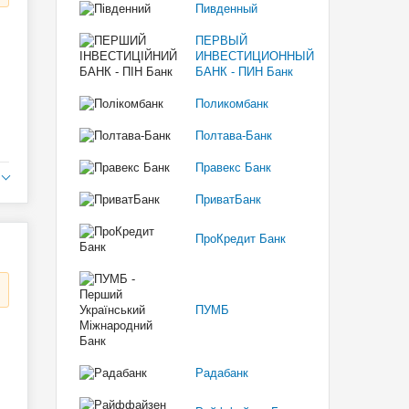
Пивденный
ПЕРВЫЙ
ИНВЕСТИЦИОННЫЙ
БАНК - ПИН Банк
Поликомбанк
Полтава-Банк
Правекс Банк
ПриватБанк
ПроКредит Банк
ПУМБ
Радабанк