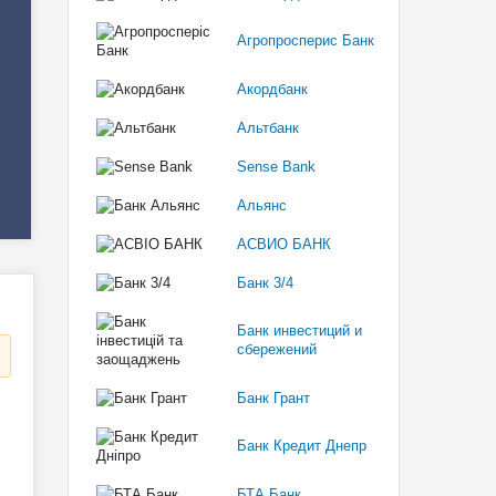
Агропросперис Банк
Акордбанк
Альтбанк
Sense Bank
Альянс
АСВИО БАНК
Банк 3/4
Банк инвестиций и
сбережений
Банк Грант
Банк Кредит Днепр
БТА Банк