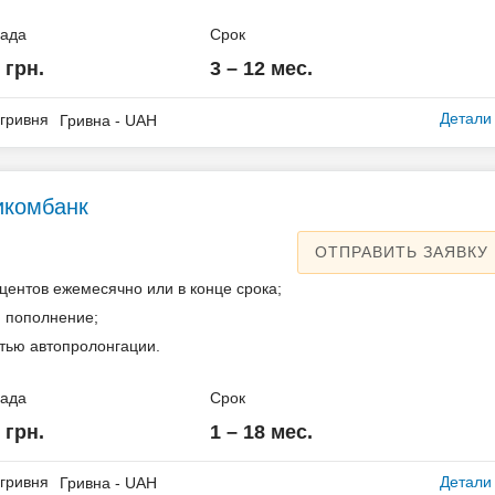
лада
Срок
 грн.
3 – 12 мес.
Детали
Гривна - UAH
икомбанк
ка
ОТПРАВИТЬ ЗАЯВКУ
центов ежемесячно или в конце срока;
 пополнение;
тью автопролонгации.
лада
Срок
 грн.
1 – 18 мес.
Детали
Гривна - UAH