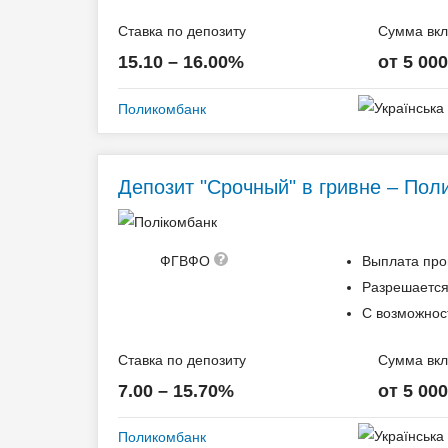
Ставка по депозиту
Сумма вк
15.10 – 16.00%
от 5 000
Поликомбанк
Дополнительные условия
Депозит "Срочный" в гривне – Пол
Выплата процентов: Ежемесячно, В конце сро
Пополнение вклада: Да
Пролонгация: Да
ФГВФО
Выплата про
Разрешается
С возможнос
ДЕТАЛЬНЫЕ УСЛОВИЯ
Ставка по депозиту
Сумма вк
7.00 – 15.70%
от 5 000
Поликомбанк