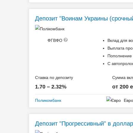
Дополнительные условия
ДЕТАЛЬНЫЕ УСЛОВИЯ
Депозит "Воинам Украины (срочный
Выплата процентов: Ежемесячно, В конце сро
Пополнение вклада: Да
Пролонгация: Да
ФГВФО
Вклад для в
Выплата про
Пополнение 
ДЕТАЛЬНЫЕ УСЛОВИЯ
С автопроло
Ставка по депозиту
Сумма вк
1.70 – 2.32%
от 200 
Поликомбанк
Евро
Дополнительные условия
Депозит "Прогрессивный" в долла
Выплата процентов: Ежемесячно, В конце сро