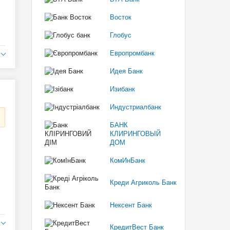
Восток
Глобус
Европромбанк
Идея Банк
Изибанк
Индустриалбанк
БАНК
КЛИРИНГОВЫЙ
ДОМ
КомИнБанк
Креди Агриколь Банк
Нексент Банк
КредитВест Банк