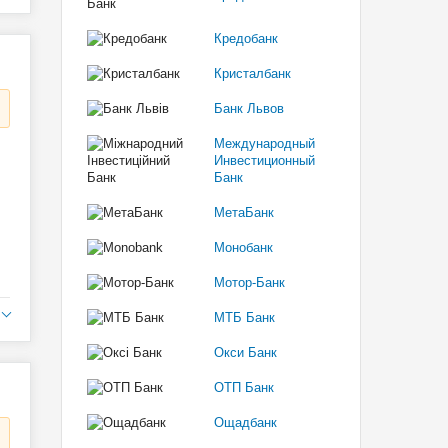
Кредобанк
Кристалбанк
Банк Львов
Международный
Инвестиционный
Банк
МетаБанк
Монобанк
Мотор-Банк
МТБ Банк
Окси Банк
ОТП Банк
Ощадбанк