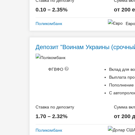
Ставка по депозиту
Сумма вк
+0,1% годовых – при автопролонгации вклада
0.10 – 2.35%
от 200 
+0,1% годовых – для пенсионеров, получающи
Поликомбанк
Евро
При выполнении нескольких условий бонусы скл
Дополнительные условия
ДЕТАЛЬНЫЕ УСЛОВИЯ
Депозит "Воинам Украины (срочны
Выплата процентов: Ежемесячно, В конце сро
Пополнение вклада: Да
Пролонгация: Да
ФГВФО
Вклад для в
Выплата про
Пополнение 
Акции и бонусы
С автопроло
+0,1% годовых – при автопролонгации вклада
Ставка по депозиту
Сумма вк
+0,1% годовых – для пенсионеров, получающи
1.70 – 2.32%
от 200 
При выполнении нескольких условий бонусы скл
Поликомбанк