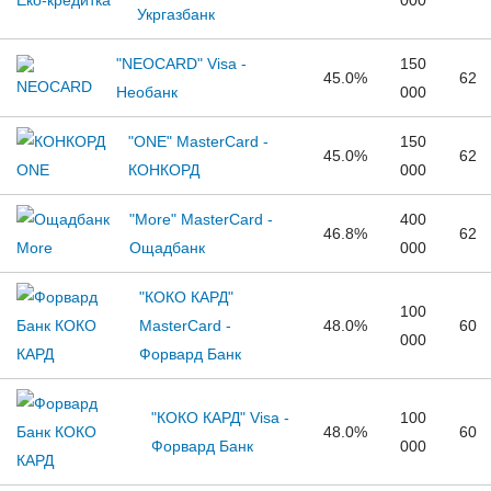
000
Укргазбанк
"NEOCARD" Visa -
150
45.0%
62
Необанк
000
"ONE" MasterCard -
150
45.0%
62
КОНКОРД
000
"More" MasterCard -
400
46.8%
62
Ощадбанк
000
"КОКО КАРД"
100
MasterCard -
48.0%
60
000
Форвард Банк
"КОКО КАРД" Visa -
100
48.0%
60
Форвард Банк
000