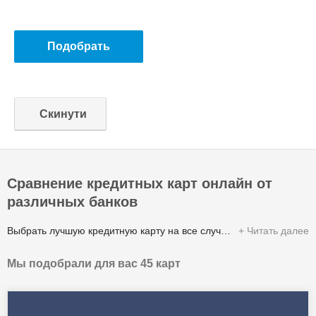
Сравнение кредитных карт онлайн от
различных банков
Выбрать лучшую кредитную карту на все случаи жизни довольно сложная задача. Идеальных предложений не существует. Нужно определиться с основным параметром, который будет самым важным для вас при выборе банковской кредитной карты. Кому-то важна процентная ставка, кому-то – размер кредитного лимита, кому-то – льготный период, а кто-то смотрит на предлагаемые кешбэки и дополнительные услуги.
Читать далее
Мы подобрали для вас 45 карт
Мы в Банки.юа сделали анализ 68 банков Украины и сравнили условия более 100 кредитных карт. В результате у нас получился подробный обзор банковских карточек с детальным описанием и оценкой каждого предложения. Также мы сгруппировали карты для различных ситуаций: с кешбеком, для туристов, для студентов и пенсионеров, с доставкой на дом и т.д.
Здесь сделан обзор только личных карт для физических лиц. Карточки для бизнеса представлены в другом разделе.
Страницы