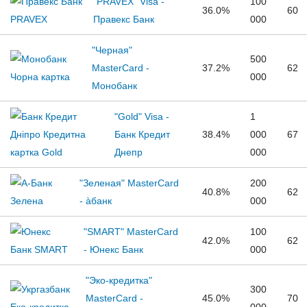
"PRAVEX" Visa -
100
36.0%
60
Правекс Банк
000
"Черная"
500
MasterCard -
37.2%
62
000
Монобанк
"Gold" Visa -
1
Банк Кредит
38.4%
000
67
Днепр
000
"Зеленая" MasterCard
200
40.8%
62
- àбанк
000
"SMART" MasterCard
100
42.0%
62
- Юнекс Банк
000
"Эко-кредитка"
300
MasterCard -
45.0%
70