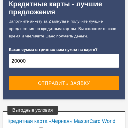
Кредитные карты - лучшие
Мы провели исследования кредитных карточек от банков Украины и выделили основные параметры:
предложения
Заполните анкету за 2 минуты и получите лучшие
✔️ Кредитный лимит
25 000 - 500 000 грн.
предложения по кредитным картам. Вы сэкономите свое
время и увеличите шанс получить деньги.
✔️ Процентная ставка
33 - 55% годовых
Какая сумма в гривнах вам нужна на карте?
✔️ Льготный период
30 - 65 дней
✔️ Валюта
Гривна
Выгодные условия
Кредитная карта «Черная» MasterCard World