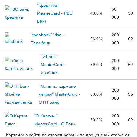
"Кредитка"
50
MasterCard - РВС
48.0%
30
000
Банк
"todobank" Visa -
200
56.0%
62
Тодобанк
000
"izibank"
200
MasterCard -
59.0%
62
000
Изибанк
"Мани на кармане
200
легкая" MasterCard -
60.0%
55
000
ОТП Банк
"О.Картка+"
200
70.8%
62
MasterCard - О.Банк
000
Карточки в рейтинге отсортированы по процентной ставке от