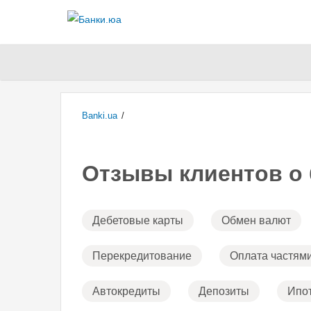
Banki.ua
/
Отзывы клиентов о 
Дебетовые карты
Обмен валют
Перекредитование
Оплата частям
Автокредиты
Депозиты
Ипо