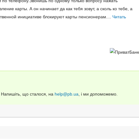
по телефону.Звонишь по одному только вопросу нажать
ение карты. А он начинает да как тебя зовут, а сколь ко тебе, а
бственной инициативе блокируют карты пенсионерам....
Читать
. Напишіть, що сталося, на
help@pb.ua
, і ми допоможемо.