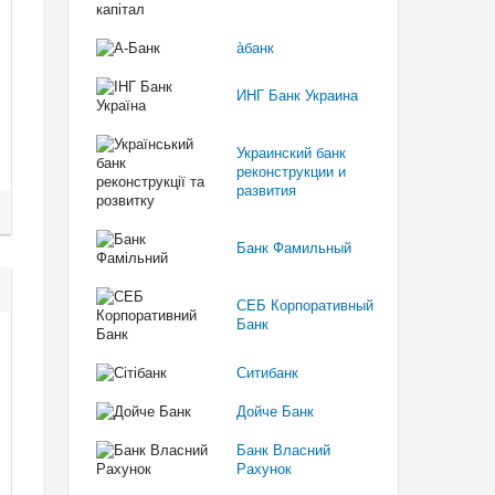
àбанк
ИНГ Банк Украина
Украинский банк
реконструкции и
развития
Банк Фамильный
СЕБ Корпоративный
Банк
Ситибанк
Дойче Банк
Банк Власний
Рахунок