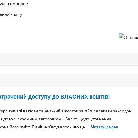
буде вам щастя
ення ліміту
 втрачений доступу до ВЛАСНИХ коштів!
урс купівлі валюти та низький відсоток за п2п перекази закордон.
т з доволі скромним заголовком «Запит щодо уточнення
крив його зміст. Пізніше зʼясувалось що це ...
Читать далее