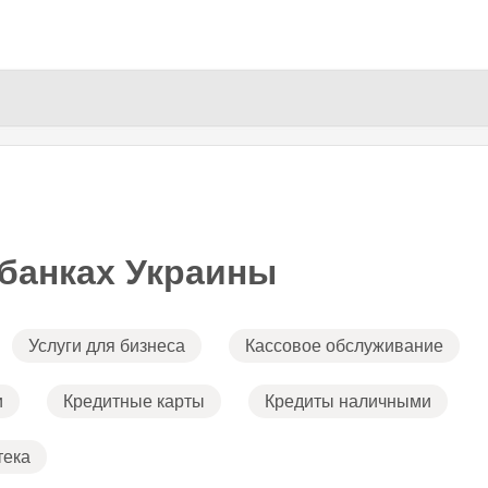
Перейти к
основному
содержанию
банках Украины
Услуги для бизнеса
Кассовое обслуживание
и
Кредитные карты
Кредиты наличными
тека