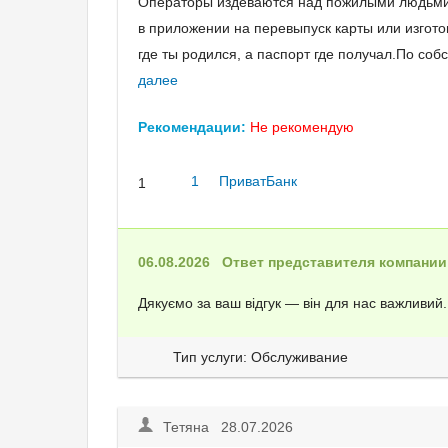
Операторы издеваются над пожилыми людьми 
в приложении на перевыпуск карты или изготовл
где ты родился, а паспорт где получал.По со
далее
Рекомендации:
Не рекомендую
1
ПриватБанк
1
06.08.2026
Ответ представителя компании
Дякуємо за ваш відгук — він для нас важливий
Тип услуги: Обслуживание
Тетяна 28.07.2026