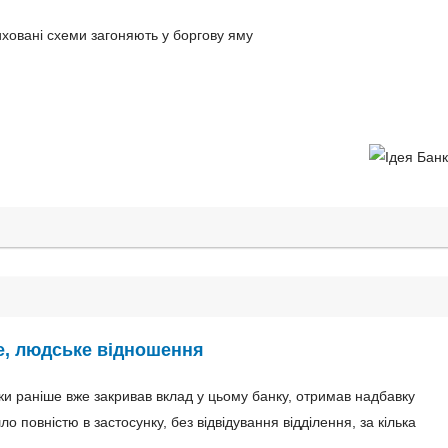
риховані схеми загоняють у боргову яму
е, людське відношення
ьки раніше вже закривав вклад у цьому банку, отримав надбавку
повністю в застосунку, без відвідування відділення, за кілька