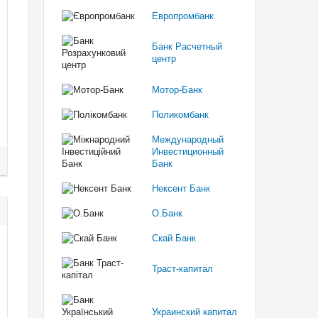
Европромбанк
Банк Расчетный
центр
Мотор-Банк
Поликомбанк
Международный
Инвестиционный
Банк
Нексент Банк
О.Банк
Скай Банк
Траст-капитал
Украинский капитал