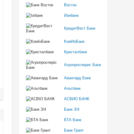
Восток
Изибанк
КредитВест Банк
КомИнБанк
Кристалбанк
Агропросперис Банк
Авангард Банк
Альтбанк
АСВИО БАНК
Банк 3/4
БТА Банк
Банк Грант