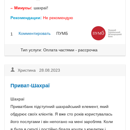
Минусы:
шахраї!
Рекомендации:
Не рекомендую
Комментировать
ПУМБ
1
Тип услуги: Оплата частями - рассрочка
Христина 28.08.2023
Приват-Шахраї
Шахраї
Приватбанк підступний шахрайський елемент, який
обдурює своїх клієнтів. Я вже сто років користувалась
його послугами і він непогано на мені заробляв. Коли
я була в скруті і постійно брала кошти з кредитки і