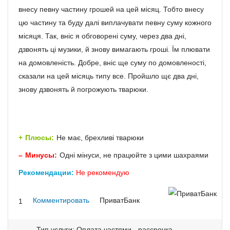
внесу певну частину грошей на цей місяц. Тобто внесу
цю частину та буду далі виплачувати певну суму кожного
місяця. Так, вніс я обговорені суму, через два дні,
дзвонять ці музики, й знову вимагають гроші. Їм плювати
на домовленість. Добре, вніс ще суму по домовленості,
сказали на цей місяць типу все. Пройшло щє два дні,
знову дзвонять й погрожують тварюки.
Плюсы:
Не має, брехливі тварюки
Минусы:
Одні мінуси, не працюйте з цими шахраями
Рекомендации:
Не рекомендую
Комментировать
ПриватБанк
1
Тип услуги: Оплата частями - рассрочка