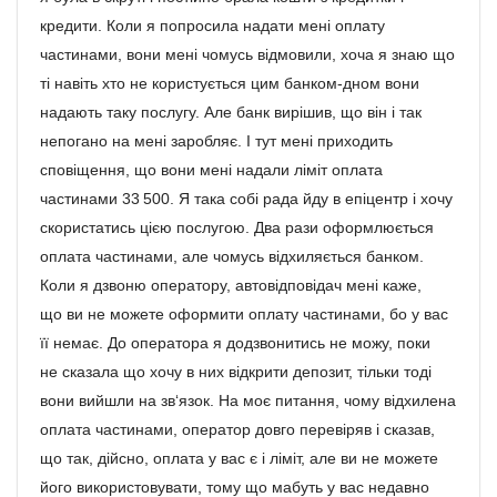
кредити. Коли я попросила надати мені оплату
частинами, вони мені чомусь відмовили, хоча я знаю що
ті навіть хто не користується цим банком-дном вони
надають таку послугу. Але банк вирішив, що він і так
непогано на мені заробляє. І тут мені приходить
сповіщення, що вони мені надали ліміт оплата
частинами 33 500. Я така собі рада йду в епіцентр і хочу
скористатись цією послугою. Два рази оформлюється
оплата частинами, але чомусь відхиляється банком.
Коли я дзвоню оператору, автовідповідач мені каже,
що ви не можете оформити оплату частинами, бо у вас
її немає. До оператора я додзвонитись не можу, поки
не сказала що хочу в них відкрити депозит, тільки тоді
вони вийшли на зв‘язок. На моє питання, чому відхилена
оплата частинами, оператор довго перевіряв і сказав,
що так, дійсно, оплата у вас є і ліміт, але ви не можете
його використовувати, тому що мабуть у вас недавно