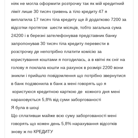
ніяк не могла оформити розтрочку так як мій кредитний
ліміт лише 30 тисяч гривень а тіло кредиту 47 я
виплатила 17 тисяч тіла кредиту ще й додатково 7200 за
відсотки протягом шести місяців, тобто загальна сума
24200 і в березні зателефонував представник банку
запропонував 30 тисяч тіла кредиту перевести в
розстрочку де непотрібно платити комісію за
користування коштами я погодилась, а в квітні як сніг на
голову я поклала кошти на рахунок в розмірі 2200 вони
зникли і прийшло повідомлення що потрібно звернутися
в банк подзвонила в банк а мені говорять що я
користуюся кредитною карткою де кожного дня мені
нараховується 5,8% від суми заборгованості
Я була в шоці
Що сплативши майже всю суму заборгованості мені
говорять що кожен день 5,8% нарахування відсотків
знову ж по КРЕДИТУ