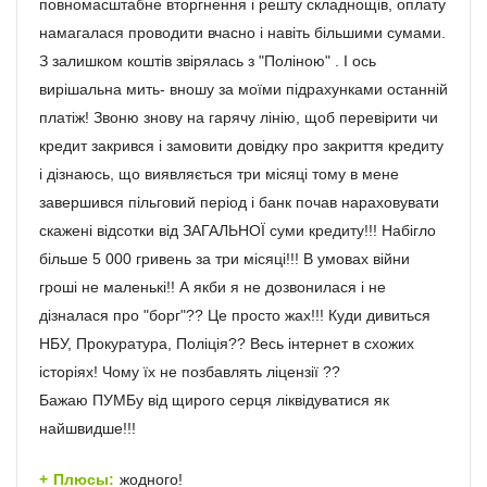
повномасштабне вторгнення і решту складнощів, оплату
намагалася проводити вчасно і навіть більшими сумами.
З залишком коштів звірялась з "Поліною" . І ось
вирішальна мить- вношу за моїми підрахунками останній
платіж! Звоню знову на гарячу лінію, щоб перевірити чи
кредит закрився і замовити довідку про закриття кредиту
і дізнаюсь, що виявляється три місяці тому в мене
завершився пільговий період і банк почав нараховувати
скажені відсотки від ЗАГАЛЬНОЇ суми кредиту!!! Набігло
більше 5 000 гривень за три місяці!!! В умовах війни
гроші не маленькі!! А якби я не дозвонилася і не
дізналася про "борг"?? Це просто жах!!! Куди дивиться
НБУ, Прокуратура, Поліція?? Весь інтернет в схожих
історіях! Чому їх не позбавлять ліцензії ??
Бажаю ПУМБу від щирого серця ліквідуватися як
найшвидше!!!
Плюсы:
жодного!