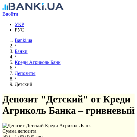
Перейти к основному содержанию
Ввойти
УКР
РУС
Banki.ua
/
Банки
/
Креди Агриколь Банк
/
Депозиты
/
Детский
Депозит "Детский" от Креди
Агриколь Банка – гривневый
Сумма депозита
500 – 1 000 000 грн.