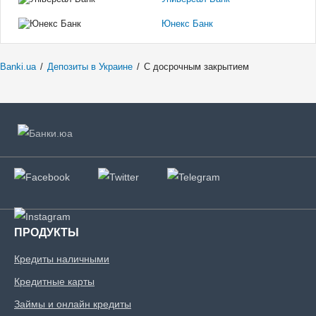
Юнекс Банк
Banki.ua
/
Депозиты в Украине
/
С досрочным закрытием
ПРОДУКТЫ
Кредиты наличными
Кредитные карты
Займы и онлайн кредиты