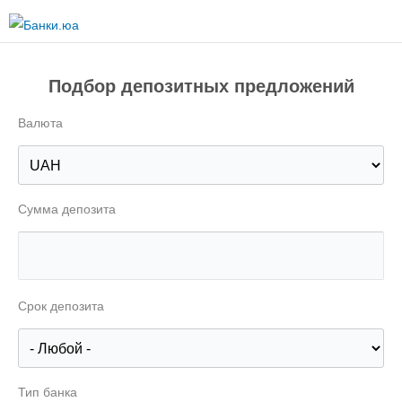
Перейти к
основному
содержанию
Подбор депозитных предложений
Валюта
Сумма депозита
Срок депозита
Тип банка