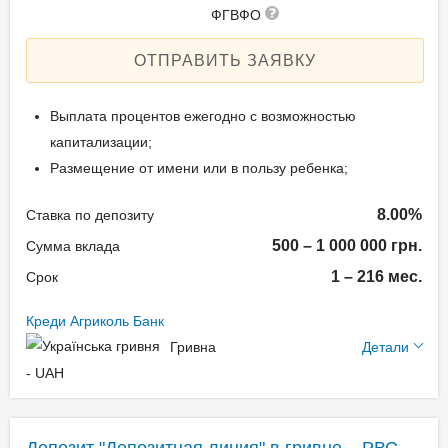
ФГВФО
ДЕТАЛЬНЫЕ
ОТПРАВИТЬ ЗАЯВКУ
УСЛОВИЯ
Выплата процентов ежегодно с возможностью
капитализации;
Лицензия НБУ: №22 от
Размещение от имени или в пользу ребенка;
05.10.2011
8.00%
Ставка по депозиту
500 – 1 000 000 грн.
Сумма вклада
1 – 216 мес.
Срок
Креди Агриколь Банк
Дополнительные
Гривна
Детали
условия
- UAH
Досрочное закрытие: Да
Выплата процентов: