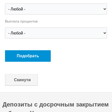
Выплата процентов
Депозиты с досрочным закрытием