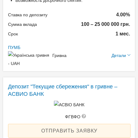
Возможность досрочного снятия.
4.00%
Ставка по депозиту
100 – 25 000 000 грн.
Сумма вклада
1 мес.
Срок
ПУМБ
Дополнительные
Гривна
Детали
условия
- UAH
Досрочное закрытие: Да
Выплата процентов:
Депозит "Текущие сбережения" в гривне –
Ежемесячно
АСВИО БАНК
Пополнение вклада: Да
Пролонгация: Да
ФГВФО
Акции и бонусы
ОТПРАВИТЬ ЗАЯВКУ