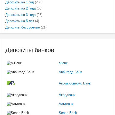
Депозиты на 1 год
(250)
Депозиты на 2 года
(65)
Депозиты на 3 года
(26)
Депозиты на 5 лет
(4)
Депозиты бессрочные
(21)
Депозиты банков
àбанк
Авангард Банк
Агропросперис Банк
Акордбанк
Альтбанк
Sense Bank