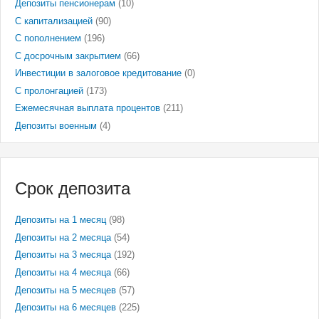
Депозиты пенсионерам
(10)
С капитализацией
(90)
С пополнением
(196)
С досрочным закрытием
(66)
Инвестиции в залоговое кредитование
(0)
С пролонгацией
(173)
Ежемесячная выплата процентов
(211)
Депозиты военным
(4)
Срок депозита
Депозиты на 1 месяц
(98)
Депозиты на 2 месяца
(54)
Депозиты на 3 месяца
(192)
Депозиты на 4 месяца
(66)
Депозиты на 5 месяцев
(57)
Депозиты на 6 месяцев
(225)