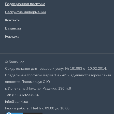
Редакционная политика
Раскрытие информации
Контакты
Вакансии
Реклама
© Банки.юа
Свидетельство для товаров и услуг № 181983 от 10.02.2014.
Владельцем торговой марки "Банки" и администратором сайта
является Паламарчук С.Ю.
г. Ирпень, ул.Николая Руденка, 19б, к.8
+38 (095) 692-58-84
info@banki.ua
Режим работы: Пн-Пт с 09:00 до 18:00