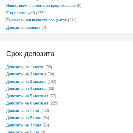
Инвестиции в залоговое кредитование
(0)
С пролонгацией
(173)
Ежемесячная выплата процентов
(211)
Депозиты военным
(4)
Срок депозита
Депозиты на 1 месяц
(98)
Депозиты на 2 месяца
(54)
Депозиты на 3 месяца
(192)
Депозиты на 4 месяца
(66)
Депозиты на 5 месяцев
(57)
Депозиты на 6 месяцев
(225)
Депозиты на 1 год
(250)
Депозиты на 2 года
(65)
Депозиты на 3 года
(26)
Депозиты на 5 лет
(4)