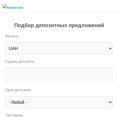
Перейти к
основному
содержанию
Подбор депозитных предложений
Валюта
Сумма депозита
Срок депозита
Тип банка