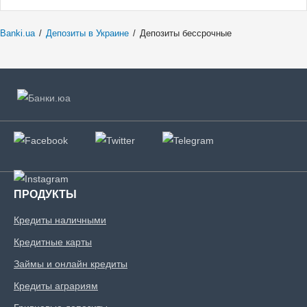
Banki.ua
/
Депозиты в Украине
/
Депозиты бессрочные
ПРОДУКТЫ
Кредиты наличными
Кредитные карты
Займы и онлайн кредиты
Кредиты аграриям