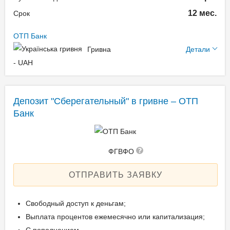
12 мес.
Срок
ОТП Банк
Дополнительные
Гривна
Детали
условия
- UAH
Выплата процентов: В
конце срока
Депозит "Сберегательный" в гривне – ОТП
Банк
ДЕТАЛЬНЫЕ
ФГВФО
УСЛОВИЯ
ОТПРАВИТЬ ЗАЯВКУ
Лицензия НБУ: №191 от
05.10.2011
Свободный доступ к деньгам;
Выплата процентов ежемесячно или капитализация;