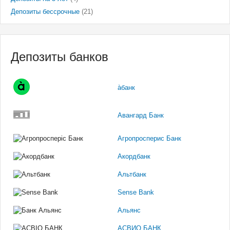
Депозиты бессрочные
(21)
Депозиты банков
àбанк
Авангард Банк
Агропросперис Банк
Акордбанк
Альтбанк
Sense Bank
Альянс
АСВИО БАНК