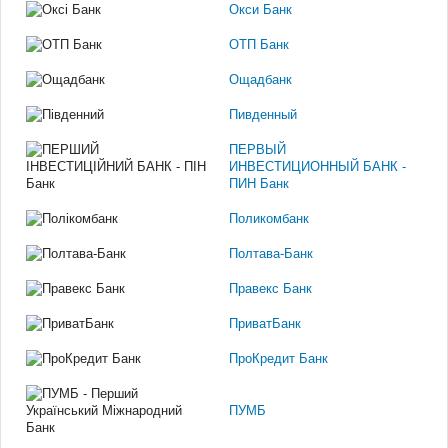
Окси Банк
ОТП Банк
Ощадбанк
Пивденный
ПЕРВЫЙ
ИНВЕСТИЦИОННЫЙ БАНК -
ПИН Банк
Поликомбанк
Полтава-Банк
Правекс Банк
ПриватБанк
ПроКредит Банк
ПУМБ