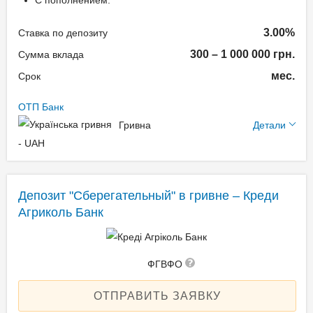
С пополнением.
3.00%
Ставка по депозиту
300 – 1 000 000 грн.
Сумма вклада
мес.
Срок
ОТП Банк
Дополнительные
Гривна
Детали
условия
- UAH
Выплата процентов:
Ежемесячно,
Депозит "Сберегательный" в гривне – Креди
Капитализация
Агриколь Банк
Пополнение вклада: Да
ФГВФО
ДЕТАЛЬНЫЕ
ОТПРАВИТЬ ЗАЯВКУ
УСЛОВИЯ