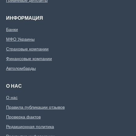
Гривневые депозиты
ИНФОРМАЦИЯ
Банки
МФО Украины
Страховые компании
Финансовые компании
Автоломбарды
О НАС
О нас
Правила публикации отзывов
Проверка фактов
Редакционная политика