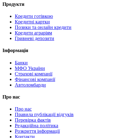
Продукти
Кредити готівкою
Кредитні картки
Позики та онлайн кредити
Кредити аграріям
Гривневі депозити
Інформація
Банки
МФО України
Страхові компанії
Фінансові компанії
Автоломбарди
Про нас
Про нас
Правила публікації відгуків
Перевірка фактів
Редакційна політика
Розкриття інформації
Контакти