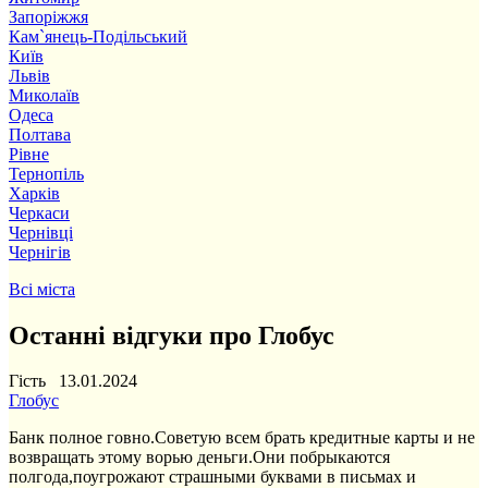
Запоріжжя
Кам`янець-Подільський
Київ
Львів
Миколаїв
Одеса
Полтава
Рівне
Тернопіль
Харків
Черкаси
Чернівці
Чернігів
Всі міста
Останні відгуки про Глобус
Гість 13.01.2024
Глобус
Банк полное говно.Советую всем брать кредитные карты и не
возвращать этому ворью деньги.Они побрыкаются
полгода,поугрожают страшными буквами в письмах и