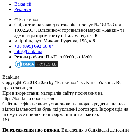
Вакансії
Реклама
© Банки.юа
Свідоцтво на знак для товарів і послуг № 181983 від
10.02.2014. Власником торгівельної марки «Банки» та
адміністратором сайту є Паламарчук С.Ю.
м. Ірпінь, вул. Миколи Руденка, 19б, к.8
+38 (095) 692-58-84
info@banki.ua
Режим роботи: Пн-Пт з 09:00 до 18:00
Banki.ua
Copyright © 2018-2026 by "Банки.юа". м. Київ, Україна. Всі
права захищені.
При використанні матеріалів сайту посилання на
https://banki.ua обов'язкове!
Сайт не є фінансовою установою, не видає кредити і не несе
відповідальності за будь-які укладені договори. Інформація на
ньому несе виключно інформаційний характер.
16+
Попередження про ризики.
Вкладення в банківські депозити