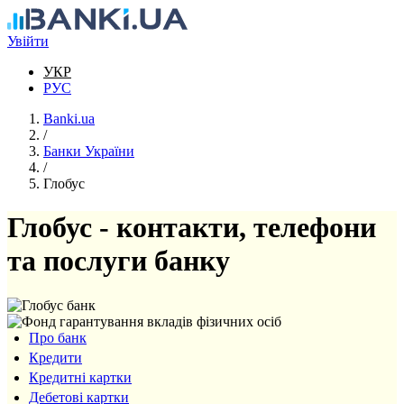
Перейти до основного вмісту
Увійти
УКР
РУС
Banki.ua
/
Банки України
/
Глобус
Глобус - контакти, телефони
та послуги банку
Про банк
Кредити
Кредитні картки
Дебетові картки