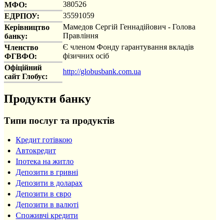
380526
МФО:
35591059
ЕДРПОУ:
Мамедов Сергій Геннадійович - Голова
Керівництво
Правління
банку:
Є членом Фонду гарантування вкладів
Членство
фізичних осіб
ФГВФО:
Офіційний
http://globusbank.com.ua
сайт Глобус:
Продукти банку
Типи послуг та продуктів
Кредит готівкою
Автокредит
Іпотека на житло
Депозити в гривні
Депозити в доларах
Депозити в євро
Депозити в валюті
Споживчі кредити