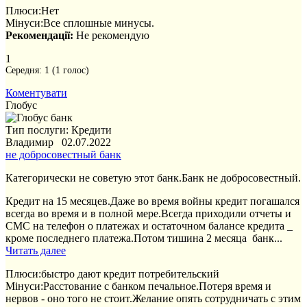
Плюси:
Нет
Мінуси:
Все сплошные минусы.
Рекомендації:
Не рекомендую
1
Середня:
1
(
1
голос)
Коментувати
Глобус
Тип послуги: Кредити
Владимир 02.07.2022
не добросовестный банк
Категорически не советую этот банк.Банк не добросовестный.
Кредит на 15 месяцев.Даже во время войны кредит погашался
всегда во время и в полной мере.Всегда приходили отчеты и
СМС на телефон о платежах и остаточном балансе кредита _
кроме последнего платежа.Потом тишина 2 месяца банк...
Читать далее
Плюси:
быстро дают кредит потребительский
Мінуси:
Расстование с банком печальное.Потеря время и
нервов - оно того не стоит.Желание опять сотрудничать с этим