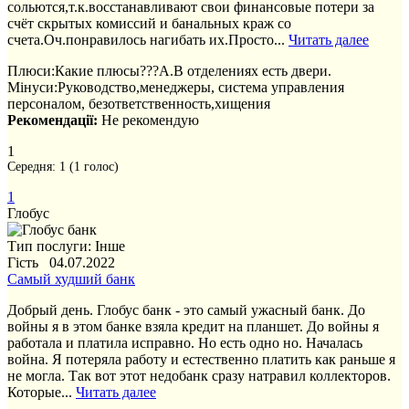
сольются,т.к.восстанавливают свои финансовые потери за
счёт скрытых комиссий и банальных краж со
счета.Оч.понравилось нагибать их.Просто...
Читать далее
Плюси:
Какие плюсы???А.В отделениях есть двери.
Мінуси:
Руководство,менеджеры, система управления
персоналом, безответственность,хищения
Рекомендації:
Не рекомендую
1
Середня:
1
(
1
голос)
1
Глобус
Тип послуги: Інше
Гість 04.07.2022
Самый худший банк
Добрый день. Глобус банк - это самый ужасный банк. До
войны я в этом банке взяла кредит на планшет. До войны я
работала и платила исправно. Но есть одно но. Началась
война. Я потеряла работу и естественно платить как раньше я
не могла. Так вот этот недобанк сразу натравил коллекторов.
Которые...
Читать далее