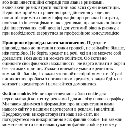
або інші інвестиційні операції пов'язані з ризиками,
включаючи ризик втрати частини або всієї суми інвестицій.
Перш ніж приймати рішення про здійснення угоди, ви
повинні отримати повну інформацію про ризики і витрати,
пов'язані з інвестиціями та вкладеннями, правильно оцінити
цілі інвестування, свій досвід і допустимий рівень ризику, а
при необхідності звернутися за професійною консультацією.
Принципи відповідального запозичення.
Підходьте
відповідально до питання позики грошей, не займайте більше,
ніж потрібно. Не беріть кредит на речі, які ви не можете собі
дозволити і без яких ви можете обійтися. Об'єктивно
оцінюйте свої фінансові можливості - не варто влізати в борги
без вагомих причин. Уважно вивчайте умови кредитних
компаній і банків, і завжди уточнюйте спірні моменти. У разі
виникнення проблем з погашенням кредиту, завжди йдіть на
контакт з кредитором і намагайтеся домовитися.
Файли cookie.
Ми використовуємо файли cookie для
персоналізації контенту, реклами і для аналізу нашого трафіку.
Ми також ділимося інформацією про використання вами
нашого сайту з нашими партнерами в рекламі і аналітиці.
Продовжуючи використовувати наш веб-сайт, ви
погоджуєтеся на використання всіх файлів cookie. Ви завжди
можете змінити свої налаштування файлів cookie у своєму