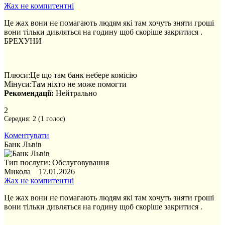
Жах не компитентні
Це жах вони не помагають людям які там хочуть зняти гроші
вони тільки дивляться на годину щоб скоріше закритися .
БРЕХУНИ
Плюси:
Це що там банк небере комісію
Мінуси:
Там ніхто не може помогти
Рекомендації:
Нейтрально
2
Середня:
2
(
1
голос)
Коментувати
Банк Львів
Тип послуги: Обслуговування
Микола 17.01.2026
Жах не компитентні
Це жах вони не помагають людям які там хочуть зняти гроші
вони тільки дивляться на годину щоб скоріше закритися .