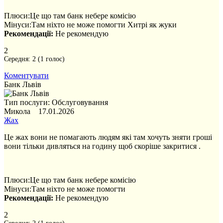
Плюси:
Це що там банк небере комісію
Мінуси:
Там ніхто не може помогти Хитрі як жуки
Рекомендації:
Не рекомендую
2
Середня:
2
(
1
голос)
Коментувати
Банк Львів
Тип послуги: Обслуговування
Микола 17.01.2026
Жах
Це жах вони не помагають людям які там хочуть зняти гроші
вони тільки дивляться на годину щоб скоріше закритися .
Плюси:
Це що там банк небере комісію
Мінуси:
Там ніхто не може помогти
Рекомендації:
Не рекомендую
2