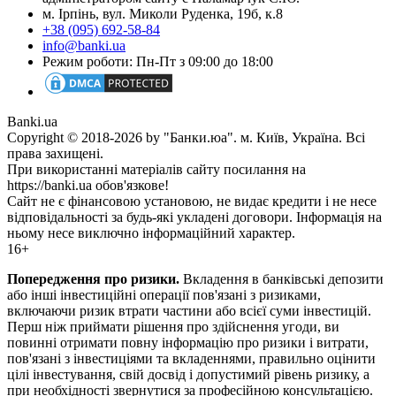
м. Ірпінь, вул. Миколи Руденка, 19б, к.8
+38 (095) 692-58-84
info@banki.ua
Режим роботи: Пн-Пт з 09:00 до 18:00
Banki.ua
Copyright © 2018-2026 by "Банки.юа". м. Київ, Україна. Всі
права захищені.
При використанні матеріалів сайту посилання на
https://banki.ua обов'язкове!
Сайт не є фінансовою установою, не видає кредити і не несе
відповідальності за будь-які укладені договори. Інформація на
ньому несе виключно інформаційний характер.
16+
Попередження про ризики.
Вкладення в банківські депозити
або інші інвестиційні операції пов'язані з ризиками,
включаючи ризик втрати частини або всієї суми інвестицій.
Перш ніж приймати рішення про здійснення угоди, ви
повинні отримати повну інформацію про ризики і витрати,
пов'язані з інвестиціями та вкладеннями, правильно оцінити
цілі інвестування, свій досвід і допустимий рівень ризику, а
при необхідності звернутися за професійною консультацією.