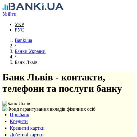
Перейти до основного вмісту
Увійти
УКР
РУС
Banki.ua
/
Банки України
/
Банк Львів
Банк Львів - контакти,
телефони та послуги банку
Про банк
Кредити
Кредитні картки
Дебетові картки