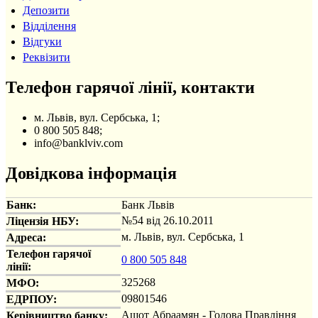
Депозити
Відділення
Відгуки
Реквізити
Телефон гарячої лінії, контакти
м. Львiв, вул. Сербська, 1;
0 800 505 848;
info@banklviv.com
Довідкова інформація
Банк:
Банк Львів
№54 від 26.10.2011
Ліцензія НБУ:
м. Львiв, вул. Сербська, 1
Адреса:
Телефон гарячої
0 800 505 848
лінії:
325268
МФО:
09801546
ЕДРПОУ:
Ашот Абраамян - Голова Правління
Керівництво банку: