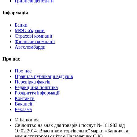
Гривневі депозити
Інформація
Банки
МФО України
Страхові компанії
Фінансові компанії
Автоломбарди
Про нас
Про нас
Правила публікації відгуків
Перевірка фактів
Редакційна політика
Розкриття інформації
Контакти
Вакансії
Реклама
© Банки.юа
Свідоцтво на знак для товарів і послуг № 181983 від
10.02.2014. Власником торгівельної марки «Банки» та
адміністратором сайту є Паламарчук С.Ю.