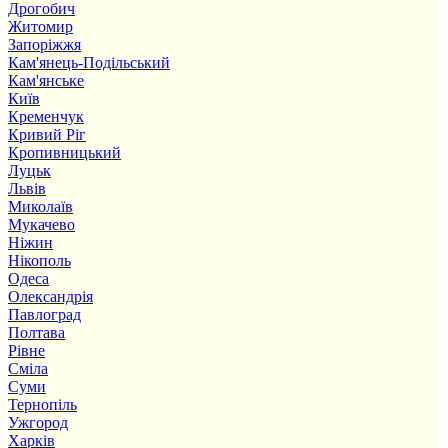
Дрогобич
Житомир
Запоріжжя
Кам'янець-Подільський
Кам'янське
Київ
Кременчук
Кривий Ріг
Кропивницький
Луцьк
Львів
Миколаїв
Мукачево
Ніжин
Нікополь
Одеса
Олександрія
Павлоград
Полтава
Рівне
Сміла
Суми
Тернопіль
Ужгород
Харків