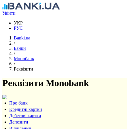
Перейти до основного вмісту
Увійти
УКР
РУС
Banki.ua
/
Банки
/
Монобанк
/
Реквізити
Реквізити Monobank
Про банк
Кредитні картки
Дебетові картки
Депозити
Відділення