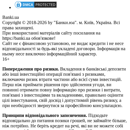
Banki.ua
Copyright © 2018-2026 by "Банки.юа". м. Київ, Україна. Всі
права захищені.
При використанні матеріалів сайту посилання на
https://banki.ua обов'язкове!
Сайт не є фінансовою установою, не видає кредити і не несе
відповідальності за будь-які укладені договори. Інформація на
ньому несе виключно інформаційний характер.
16+
Попередження про ризики.
Вкладення в банківські депозити
або інші інвестиційні операції пов'язані з ризиками,
включаючи ризик втрати частини або всієї суми інвестицій.
Перш ніж приймати рішення про здійснення угоди, ви
повинні отримати повну інформацію про ризики і витрати,
пов'язані з інвестиціями та вкладеннями, правильно оцінити
цілі інвестування, свій досвід і допустимий рівень ризику, а
при необхідності звернутися за професійною консультацією.
Принципи відповідального запозичення.
Підходьте
відповідально до питання позики грошей, не займайте більше,
ніж потрібно. Не беріть кредит на речі, які ви не можете собі