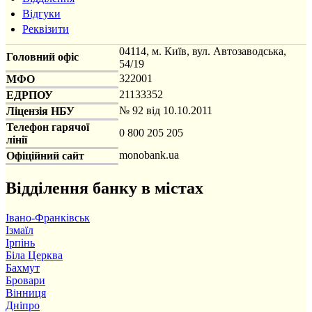
Відгуки
Реквізити
04114, м. Київ, вул. Автозаводська,
Головний офіс
54/19
322001
МФО
21133352
ЕДРПОУ
№ 92 від 10.10.2011
Ліцензія НБУ
Телефон гарячої
0 800 205 205
лінії
monobank.ua
Офіційний сайт
Відділення банку в містах
Івано-Франківськ
Ізмаїл
Ірпінь
Біла Церква
Бахмут
Бровари
Вінниця
Дніпро