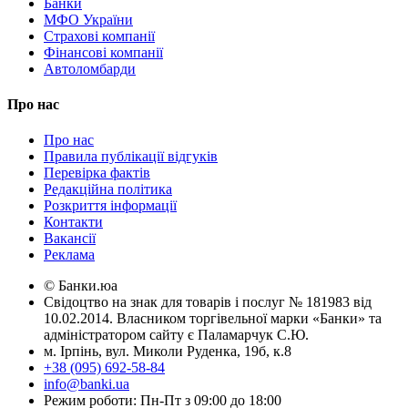
Банки
МФО України
Страхові компанії
Фінансові компанії
Автоломбарди
Про нас
Про нас
Правила публікації відгуків
Перевірка фактів
Редакційна політика
Розкриття інформації
Контакти
Вакансії
Реклама
© Банки.юа
Свідоцтво на знак для товарів і послуг № 181983 від
10.02.2014. Власником торгівельної марки «Банки» та
адміністратором сайту є Паламарчук С.Ю.
м. Ірпінь, вул. Миколи Руденка, 19б, к.8
+38 (095) 692-58-84
info@banki.ua
Режим роботи: Пн-Пт з 09:00 до 18:00