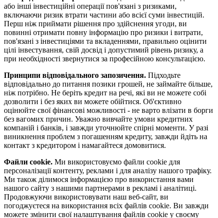
або інші інвестиційні операції пов'язані з ризиками,
включаючи ризик втрати частини або всієї суми інвестицій.
Перш ніж приймати рішення про здійснення угоди, ви
повинні отримати повну інформацію про ризики і витрати,
пов'язані з інвестиціями та вкладеннями, правильно оцінити
цілі інвестування, свій досвід і допустимий рівень ризику, а
при необхідності звернутися за професійною консультацією.
Принципи відповідального запозичення.
Підходьте
відповідально до питання позики грошей, не займайте більше,
ніж потрібно. Не беріть кредит на речі, які ви не можете собі
дозволити і без яких ви можете обійтися. Об'єктивно
оцінюйте свої фінансові можливості - не варто влізати в борги
без вагомих причин. Уважно вивчайте умови кредитних
компаній і банків, і завжди уточнюйте спірні моменти. У разі
виникнення проблем з погашенням кредиту, завжди йдіть на
контакт з кредитором і намагайтеся домовитися.
Файли cookie.
Ми використовуємо файли cookie для
персоналізації контенту, реклами і для аналізу нашого трафіку.
Ми також ділимося інформацією про використання вами
нашого сайту з нашими партнерами в рекламі і аналітиці.
Продовжуючи використовувати наш веб-сайт, ви
погоджуєтеся на використання всіх файлів cookie. Ви завжди
можете змінити свої налаштування файлів cookie у своєму