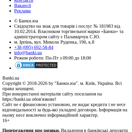
Контакти
Вакансії
Реклама
© Банки.юа
Свідоцтво на знак для товарів і послуг № 181983 від
10.02.2014. Власником торгівельної марки «Банки» та
адміністратором сайту є Паламарчук С.Ю.
м. Ірпінь, вул. Миколи Руденка, 19б, к.8
+38 (095) 692-58-84
info@banki.ua
Режим роботи: Пн-Пт з 09:00 до 18:00
Banki.ua
Copyright © 2018-2026 by "Банки.юа". м. Київ, Україна. Всі
права захищені.
При використанні матеріалів сайту посилання на
https://banki.ua обов'язкове!
Сайт не є фінансовою установою, не видає кредити і не несе
відповідальності за будь-які укладені договори. Інформація на
ньому несе виключно інформаційний характер.
16+
Попередження про ризики.
Вкладення в банківські депозити