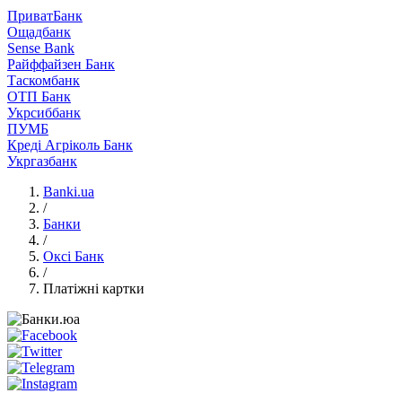
ПриватБанк
Ощадбанк
Sense Bank
Райффайзен Банк
Таскомбанк
ОТП Банк
Укрсиббанк
ПУМБ
Креді Агріколь Банк
Укргазбанк
Banki.ua
/
Банки
/
Оксі Банк
/
Платіжні картки