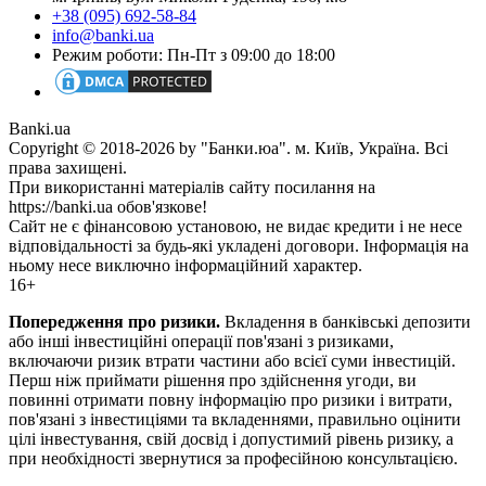
+38 (095) 692-58-84
info@banki.ua
Режим роботи: Пн-Пт з 09:00 до 18:00
Banki.ua
Copyright © 2018-2026 by "Банки.юа". м. Київ, Україна. Всі
права захищені.
При використанні матеріалів сайту посилання на
https://banki.ua обов'язкове!
Сайт не є фінансовою установою, не видає кредити і не несе
відповідальності за будь-які укладені договори. Інформація на
ньому несе виключно інформаційний характер.
16+
Попередження про ризики.
Вкладення в банківські депозити
або інші інвестиційні операції пов'язані з ризиками,
включаючи ризик втрати частини або всієї суми інвестицій.
Перш ніж приймати рішення про здійснення угоди, ви
повинні отримати повну інформацію про ризики і витрати,
пов'язані з інвестиціями та вкладеннями, правильно оцінити
цілі інвестування, свій досвід і допустимий рівень ризику, а
при необхідності звернутися за професійною консультацією.