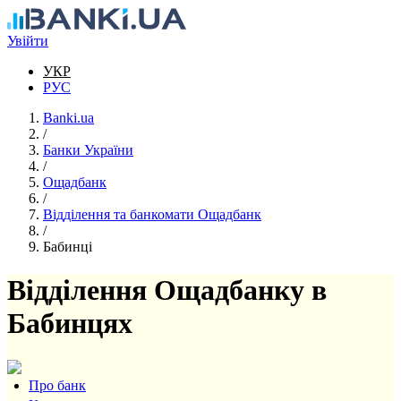
Перейти до основного вмісту
Увійти
УКР
РУС
Banki.ua
/
Банки України
/
Ощадбанк
/
Відділення та банкомати Ощадбанк
/
Бабинці
Відділення Ощадбанку в
Бабинцях
Про банк