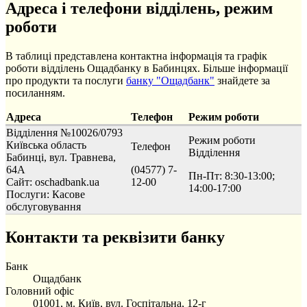
Адреса і телефони відділень, режим
роботи
В таблиці представлена контактна інформація та графік
роботи відділень Ощадбанку в Бабинцях. Більше інформації
про продукти та послуги
банку "Ощадбанк"
знайдете за
посиланням.
Адреса
Телефон
Режим роботи
Відділення №10026/0793
Режим роботи
Київська область
Телефон
Відділення
Бабинці, вул. Травнева,
64А
(04577) 7-
Пн-Пт: 8:30-13:00;
Сайт: oschadbank.ua
12-00
14:00-17:00
Послуги:
Касове
обслуговування
Контакти та реквізити банку
Банк
Ощадбанк
Головний офіс
01001, м. Київ, вул. Госпітальна, 12-г