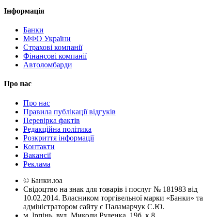
Інформація
Банки
МФО України
Страхові компанії
Фінансові компанії
Автоломбарди
Про нас
Про нас
Правила публікації відгуків
Перевірка фактів
Редакційна політика
Розкриття інформації
Контакти
Вакансії
Реклама
© Банки.юа
Свідоцтво на знак для товарів і послуг № 181983 від
10.02.2014. Власником торгівельної марки «Банки» та
адміністратором сайту є Паламарчук С.Ю.
м. Ірпінь, вул. Миколи Руденка, 19б, к.8