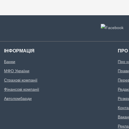
ІНФОРМАЦІЯ
ПРО
Банки
Про н
МФО України
Правил
Страхові компанії
Перев
Фінансові компанії
Редак
Автоломбарди
Розкр
Конта
Вакан
Рекл