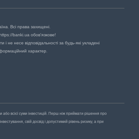
аїна. Всі права захищені.
tps://banki.ua обов'язкове!
 і не несе відповідальності за будь-які укладені
нформаційний характер.
ни або всієї суми інвестицій. Перш ніж приймати рішення про
нвестування, свій досвід і допустимий рівень ризику, а при