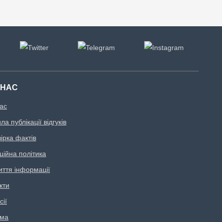
 НАС
ас
а публікації відгуків
ірка фактів
ційна політика
иття інформації
кти
сії
ама