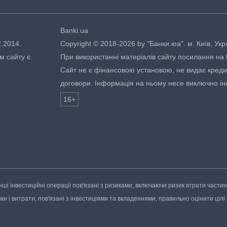
Banki.ua
2.2014.
Copyright © 2018-2026 by "Банки.юа". м. Київ, Укр
м сайту є
При використанні матеріалів сайту посилання на ht
Сайт не є фінансовою установою, не видає кредити
договори. Інформація на ньому несе виключно і
16+
нші інвестиційні операції пов'язані з ризиками, включаючи ризик втрати части
 і витрати, пов'язані з інвестиціями та вкладеннями, правильно оцінити цілі і