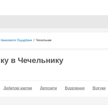
Перейти
до
основного
вмісту
а банкомати Ощадбанк
/
Чечельник
ку в Чечельнику
Дебетові картки
Депозити
Відділення
Відгуки