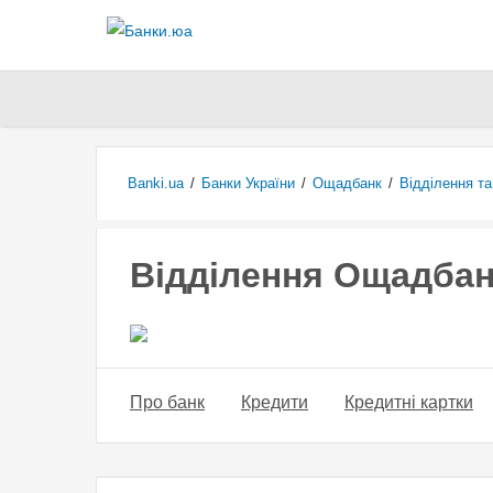
Banki.ua
/
Банки України
/
Ощадбанк
/
Відділення т
Відділення Ощадбан
Про банк
Кредити
Кредитні картки