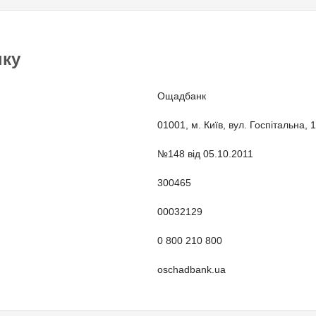
нку
Ощадбанк
01001, м. Київ, вул. Госпітальна, 1
№148 від 05.10.2011
300465
00032129
0 800 210 800
oschadbank.ua