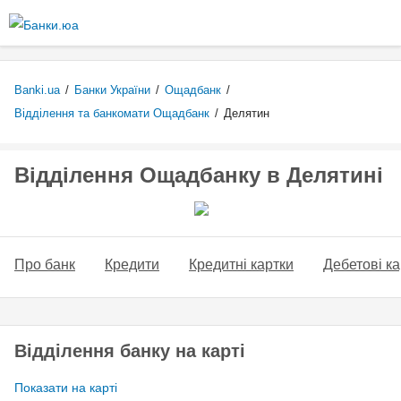
Перейти
до
основного
вмісту
Banki.ua
/
Банки України
/
Ощадбанк
/
Відділення та банкомати Ощадбанк
/
Делятин
Відділення Ощадбанку в Делятині
Про банк
Кредити
Кредитні картки
Дебетові ка
Відділення банку на карті
Показати на карті