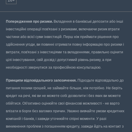
16+
Попередження про ризики.
Вкладення в банківські депозити або інші
інвестиційні операції пов'язані з ризиками, включаючи ризик втрати
частини або всієї суми інвестицій. Перш ніж приймати рішення про
здійснення угоди, ви повинні отримати повну інформацію про ризики і
витрати, пов'язані з інвестиціями та вкладеннями, правильно оцінити
цілі інвестування, свій досвід і допустимий рівень ризику, а при
необхідності звернутися за професійною консультацією.
Принципи відповідального запозичення.
Підходьте відповідально до
питання позики грошей, не займайте більше, ніж потрібно. Не беріть
кредит на речі, які ви не можете собі дозволити і без яких ви можете
обійтися. Об'єктивно оцінюйте свої фінансові можливості - не варто
влізати в борги без вагомих причин. Уважно вивчайте умови кредитних
компаній і банків, і завжди уточнюйте спірні моменти. У разі
виникнення проблем з погашенням кредиту, завжди йдіть на контакт з