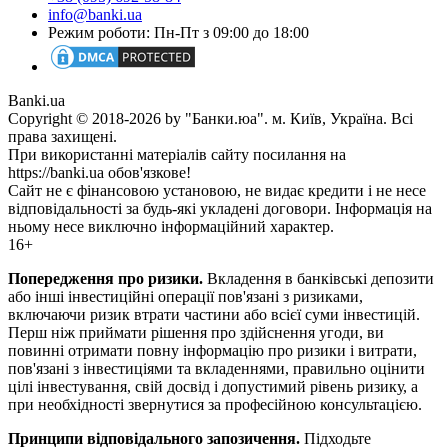
info@banki.ua
Режим роботи: Пн-Пт з 09:00 до 18:00
Banki.ua
Copyright © 2018-2026 by "Банки.юа". м. Київ, Україна. Всі
права захищені.
При використанні матеріалів сайту посилання на
https://banki.ua обов'язкове!
Сайт не є фінансовою установою, не видає кредити і не несе
відповідальності за будь-які укладені договори. Інформація на
ньому несе виключно інформаційний характер.
16+
Попередження про ризики.
Вкладення в банківські депозити
або інші інвестиційні операції пов'язані з ризиками,
включаючи ризик втрати частини або всієї суми інвестицій.
Перш ніж приймати рішення про здійснення угоди, ви
повинні отримати повну інформацію про ризики і витрати,
пов'язані з інвестиціями та вкладеннями, правильно оцінити
цілі інвестування, свій досвід і допустимий рівень ризику, а
при необхідності звернутися за професійною консультацією.
Принципи відповідального запозичення.
Підходьте