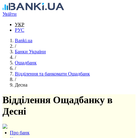
Перейти до основного вмісту
Увійти
УКР
РУС
Banki.ua
/
Банки України
/
Ощадбанк
/
Відділення та банкомати Ощадбанк
/
Десна
Відділення Ощадбанку в
Десні
Про банк