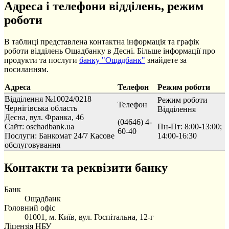
Адреса і телефони відділень, режим
роботи
В таблиці представлена контактна інформація та графік
роботи відділень Ощадбанку в Десні. Більше інформації про
продукти та послуги
банку "Ощадбанк"
знайдете за
посиланням.
Адреса
Телефон
Режим роботи
Відділення №10024/0218
Режим роботи
Телефон
Чернігівська область
Відділення
Десна, вул. Франка, 46
(04646) 4-
Сайт: oschadbank.ua
Пн-Пт: 8:00-13:00;
60-40
Послуги:
Банкомат 24/7
Касове
14:00-16:30
обслуговування
Контакти та реквізити банку
Банк
Ощадбанк
Головний офіс
01001, м. Київ, вул. Госпітальна, 12-г
Ліцензія НБУ