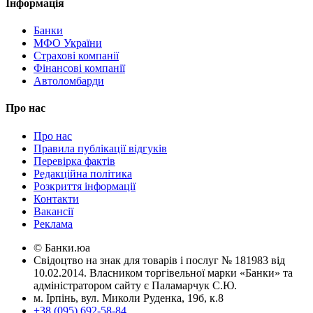
Інформація
Банки
МФО України
Страхові компанії
Фінансові компанії
Автоломбарди
Про нас
Про нас
Правила публікації відгуків
Перевірка фактів
Редакційна політика
Розкриття інформації
Контакти
Вакансії
Реклама
© Банки.юа
Свідоцтво на знак для товарів і послуг № 181983 від
10.02.2014. Власником торгівельної марки «Банки» та
адміністратором сайту є Паламарчук С.Ю.
м. Ірпінь, вул. Миколи Руденка, 19б, к.8
+38 (095) 692-58-84