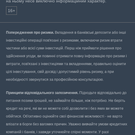
на ньому несе виключно інформаційний характер.
16+
Попередження про ризики.
Вкладення в банківські депозити або інші
інвестиційні операції пов'язані з ризиками, включаючи ризик втрати
частини або всієї суми інвестицій. Перш ніж приймати рішення про
здійснення угоди, ви повинні отримати повну інформацію про ризики і
витрати, пов'язані з інвестиціями та вкладеннями, правильно оцінити
цілі інвестування, свій досвід і допустимий рівень ризику, а при
необхідності звернутися за професійною консультацією.
Принципи відповідального запозичення.
Підходьте відповідально до
питання позики грошей, не займайте більше, ніж потрібно. Не беріть
кредит на речі, які ви не можете собі дозволити і без яких ви можете
обійтися. Об'єктивно оцінюйте свої фінансові можливості - не варто
влізати в борги без вагомих причин. Уважно вивчайте умови кредитних
компаній і банків, і завжди уточнюйте спірні моменти. У разі