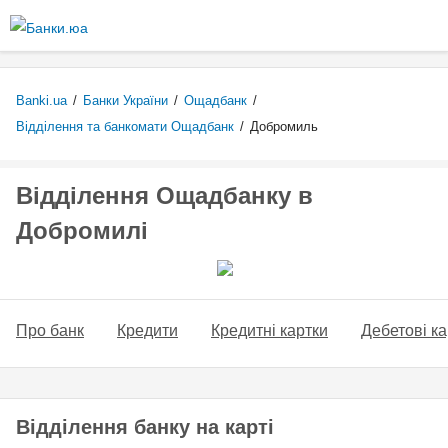
Перейти
до
основного
вмісту
Banki.ua
/
Банки України
/
Ощадбанк
/
Відділення та банкомати Ощадбанк
/
Добромиль
Відділення Ощадбанку в
Добромилі
Про банк
Кредити
Кредитні картки
Дебетові ка
Відділення банку на карті