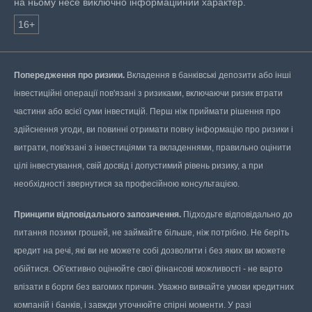
на ньому несе виключно інформаційний характер.
16+
Попередження про ризики.
Вкладення в банківські депозити або інші
інвестиційні операції пов'язані з ризиками, включаючи ризик втрати
частини або всієї суми інвестицій. Перш ніж приймати рішення про
здійснення угоди, ви повинні отримати повну інформацію про ризики і
витрати, пов'язані з інвестиціями та вкладеннями, правильно оцінити
цілі інвестування, свій досвід і допустимий рівень ризику, а при
необхідності звернутися за професійною консультацією.
Принципи відповідального запозичення.
Підходьте відповідально до
питання позики грошей, не займайте більше, ніж потрібно. Не беріть
кредит на речі, які ви не можете собі дозволити і без яких ви можете
обійтися. Об'єктивно оцінюйте свої фінансові можливості - не варто
влізати в борги без вагомих причин. Уважно вивчайте умови кредитних
компаній і банків, і завжди уточнюйте спірні моменти. У разі