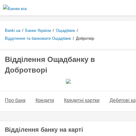
Перейти
до
основного
вмісту
Banki.ua
/
Банки України
/
Ощадбанк
/
Відділення та банкомати Ощадбанк
/
Добротвір
Відділення Ощадбанку в
Добротворі
Про банк
Кредити
Кредитні картки
Дебетові ка
Відділення банку на карті