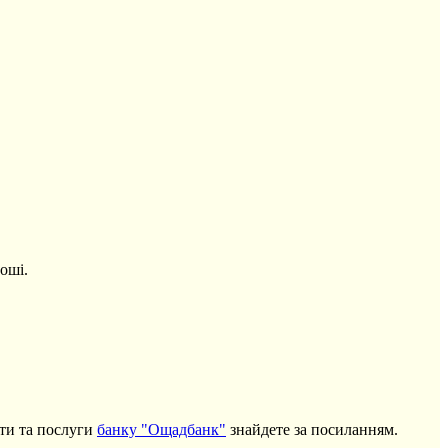
оші.
кти та послуги
банку "Ощадбанк"
знайдете за посиланням.