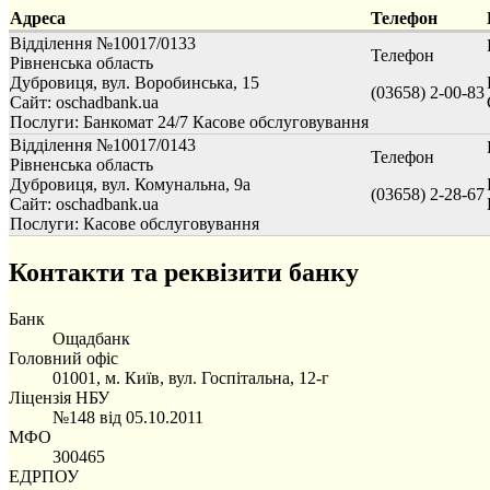
Адреса
Телефон
Відділення №10017/0133
Телефон
Рівненська область
Дубровиця, вул. Воробинська, 15
(03658) 2-00-83
Сайт: oschadbank.ua
Послуги:
Банкомат 24/7
Касове обслуговування
Відділення №10017/0143
Телефон
Рівненська область
Дубровиця, вул. Комунальна, 9а
(03658) 2-28-67
Сайт: oschadbank.ua
Послуги:
Касове обслуговування
Контакти та реквізити банку
Банк
Ощадбанк
Головний офіс
01001, м. Київ, вул. Госпітальна, 12-г
Ліцензія НБУ
№148 від 05.10.2011
МФО
300465
ЕДРПОУ