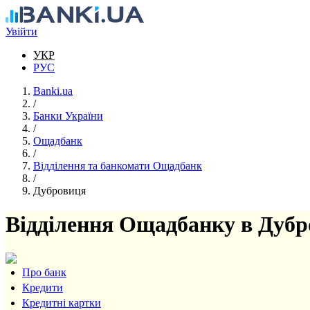
Перейти до основного вмісту
Увійти
УКР
РУС
Banki.ua
/
Банки України
/
Ощадбанк
/
Відділення та банкомати Ощадбанк
/
Дубровиця
Відділення Ощадбанку в Дубр
Про банк
Кредити
Кредитні картки