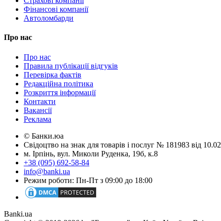
Страхові компанії
Фінансові компанії
Автоломбарди
Про нас
Про нас
Правила публікації відгуків
Перевірка фактів
Редакційна політика
Розкриття інформації
Контакти
Вакансії
Реклама
© Банки.юа
Свідоцтво на знак для товарів і послуг № 181983 від 10.
м. Ірпінь, вул. Миколи Руденка, 19б, к.8
+38 (095) 692-58-84
info@banki.ua
Режим роботи: Пн-Пт з 09:00 до 18:00
Banki.ua