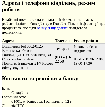
Адреса і телефони відділень, режим
роботи
В таблиці представлена контактна інформація та графік
роботи відділень Ощадбанку в Голобах. Більше інформації про
продукти та послуги
банку "Ощадбанк"
знайдете за
посиланням.
Адреса
Телефон
Режим роботи
Відділення №10002/0125
Режим роботи
Телефон
Волинська область
Відділення
Голоби, вул. Незалежності, 30
(03352) 9-
Сайт: oschadbank.ua
Пн-Пт: 8:30-12:00;
22-58
Послуги:
Банкомат 24/7
Касове
13:00-17:30
обслуговування
Контакти та реквізити банку
Банк
Ощадбанк
Головний офіс
01001, м. Київ, вул. Госпітальна, 12-г
Ліцензія НБУ