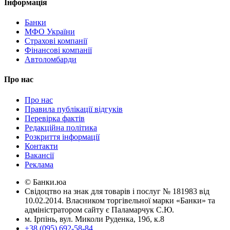
Інформація
Банки
МФО України
Страхові компанії
Фінансові компанії
Автоломбарди
Про нас
Про нас
Правила публікації відгуків
Перевірка фактів
Редакційна політика
Розкриття інформації
Контакти
Вакансії
Реклама
© Банки.юа
Свідоцтво на знак для товарів і послуг № 181983 від
10.02.2014. Власником торгівельної марки «Банки» та
адміністратором сайту є Паламарчук С.Ю.
м. Ірпінь, вул. Миколи Руденка, 19б, к.8
+38 (095) 692-58-84