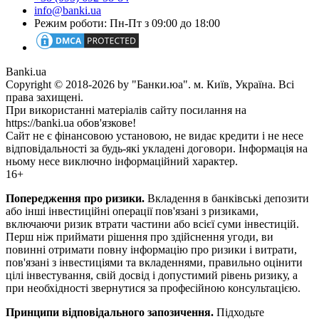
info@banki.ua
Режим роботи: Пн-Пт з 09:00 до 18:00
Banki.ua
Copyright © 2018-2026 by "Банки.юа". м. Київ, Україна. Всі
права захищені.
При використанні матеріалів сайту посилання на
https://banki.ua обов'язкове!
Сайт не є фінансовою установою, не видає кредити і не несе
відповідальності за будь-які укладені договори. Інформація на
ньому несе виключно інформаційний характер.
16+
Попередження про ризики.
Вкладення в банківські депозити
або інші інвестиційні операції пов'язані з ризиками,
включаючи ризик втрати частини або всієї суми інвестицій.
Перш ніж приймати рішення про здійснення угоди, ви
повинні отримати повну інформацію про ризики і витрати,
пов'язані з інвестиціями та вкладеннями, правильно оцінити
цілі інвестування, свій досвід і допустимий рівень ризику, а
при необхідності звернутися за професійною консультацією.
Принципи відповідального запозичення.
Підходьте