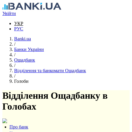
Перейти до основного вмісту
Увійти
УКР
РУС
Banki.ua
/
Банки України
/
Ощадбанк
/
Відділення та банкомати Ощадбанк
/
Голоби
Відділення Ощадбанку в
Голобах
Про банк