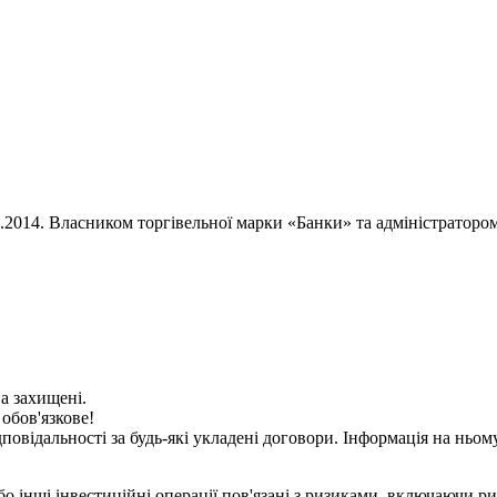
02.2014. Власником торгівельної марки «Банки» та адміністратор
ва захищені.
 обов'язкове!
дповідальності за будь-які укладені договори. Інформація на нь
о інші інвестиційні операції пов'язані з ризиками, включаючи ри