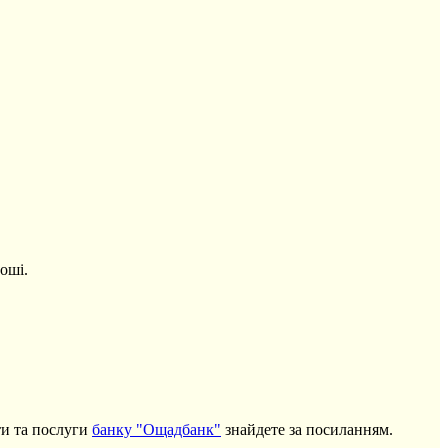
оші.
ти та послуги
банку "Ощадбанк"
знайдете за посиланням.