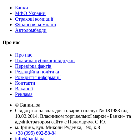
Банки
МФО України
Страхові компанії
Фінансові компанії
Автоломбарди
Про нас
Про нас
Правила публікації відгуків
Перевірка фактів
Редакційна політика
Розкриття інформації
Контакти
Вакансії
Реклама
© Банки.юа
Свідоцтво на знак для товарів і послуг № 181983 від
10.02.2014. Власником торгівельної марки «Банки» та
адміністратором сайту є Паламарчук С.Ю.
м. Ірпінь, вул. Миколи Руденка, 19б, к.8
+38 (095) 692-58-84
info@banki.ua