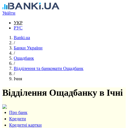
Перейти до основного вмісту
Увійти
УКР
РУС
Banki.ua
/
Банки України
/
Ощадбанк
/
Відділення та банкомати Ощадбанк
/
Ічня
Відділення Ощадбанку в Ічні
Про банк
Кредити
Кредитні картки