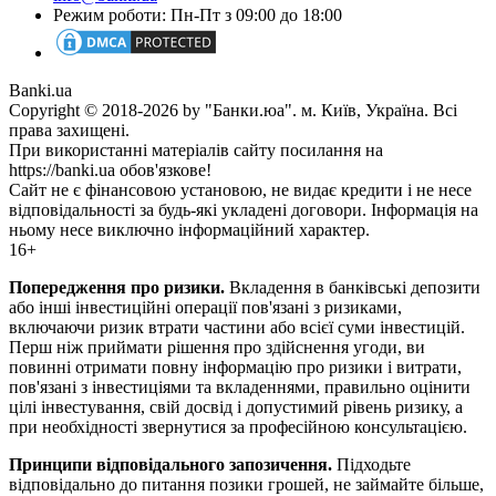
Режим роботи: Пн-Пт з 09:00 до 18:00
Banki.ua
Copyright © 2018-2026 by "Банки.юа". м. Київ, Україна. Всі
права захищені.
При використанні матеріалів сайту посилання на
https://banki.ua обов'язкове!
Сайт не є фінансовою установою, не видає кредити і не несе
відповідальності за будь-які укладені договори. Інформація на
ньому несе виключно інформаційний характер.
16+
Попередження про ризики.
Вкладення в банківські депозити
або інші інвестиційні операції пов'язані з ризиками,
включаючи ризик втрати частини або всієї суми інвестицій.
Перш ніж приймати рішення про здійснення угоди, ви
повинні отримати повну інформацію про ризики і витрати,
пов'язані з інвестиціями та вкладеннями, правильно оцінити
цілі інвестування, свій досвід і допустимий рівень ризику, а
при необхідності звернутися за професійною консультацією.
Принципи відповідального запозичення.
Підходьте
відповідально до питання позики грошей, не займайте більше,