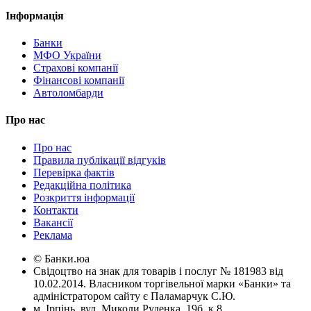
Інформація
Банки
МФО України
Страхові компанії
Фінансові компанії
Автоломбарди
Про нас
Про нас
Правила публікації відгуків
Перевірка фактів
Редакційна політика
Розкриття інформації
Контакти
Вакансії
Реклама
© Банки.юа
Свідоцтво на знак для товарів і послуг № 181983 від
10.02.2014. Власником торгівельної марки «Банки» та
адміністратором сайту є Паламарчук С.Ю.
м. Ірпінь, вул. Миколи Руденка, 19б, к.8