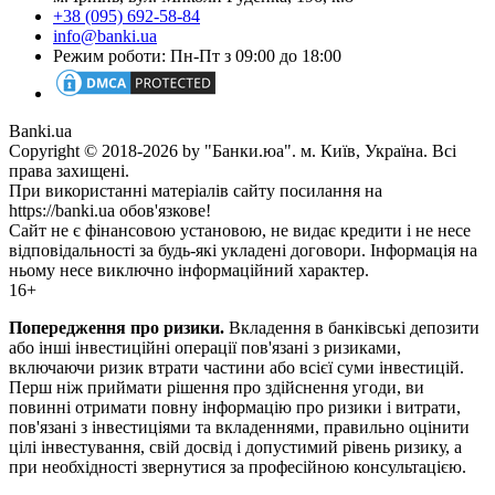
+38 (095) 692-58-84
info@banki.ua
Режим роботи: Пн-Пт з 09:00 до 18:00
Banki.ua
Copyright © 2018-2026 by "Банки.юа". м. Київ, Україна. Всі
права захищені.
При використанні матеріалів сайту посилання на
https://banki.ua обов'язкове!
Сайт не є фінансовою установою, не видає кредити і не несе
відповідальності за будь-які укладені договори. Інформація на
ньому несе виключно інформаційний характер.
16+
Попередження про ризики.
Вкладення в банківські депозити
або інші інвестиційні операції пов'язані з ризиками,
включаючи ризик втрати частини або всієї суми інвестицій.
Перш ніж приймати рішення про здійснення угоди, ви
повинні отримати повну інформацію про ризики і витрати,
пов'язані з інвестиціями та вкладеннями, правильно оцінити
цілі інвестування, свій досвід і допустимий рівень ризику, а
при необхідності звернутися за професійною консультацією.