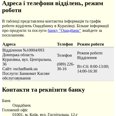
Адреса і телефони відділень, режим
роботи
В таблиці представлена контактна інформація та графік
роботи відділень Ощадбанку в Курахівці. Більше інформації
про продукти та послуги
банку "Ощадбанк"
знайдете за
посиланням.
Адреса
Телефон
Режим роботи
Відділення №10004/093
Режим роботи
Донецька область
Телефон
Відділення
Курахівка, вул. Центральна,
36
(089) 226-
Вт-Сб: 8:00-13:00;
Сайт: oschadbank.ua
30-16
14:00-16:30
Послуги:
Банкомат
Касове
обслуговування
Контакти та реквізити банку
Банк
Ощадбанк
Головний офіс
01001, м. Київ, вул. Госпітальна, 12-г