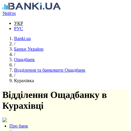
Перейти до основного вмісту
Увійти
УКР
РУС
Banki.ua
/
Банки України
/
Ощадбанк
/
Відділення та банкомати Ощадбанк
/
Курахівка
Відділення Ощадбанку в
Курахівці
Про банк