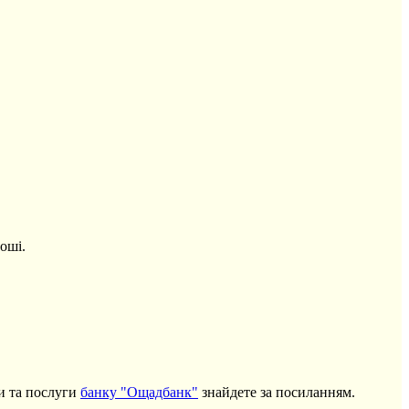
оші.
ти та послуги
банку "Ощадбанк"
знайдете за посиланням.