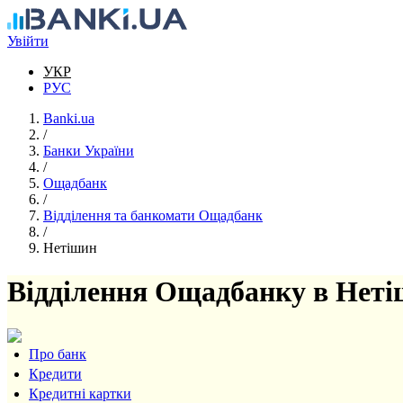
Перейти до основного вмісту
Увійти
УКР
РУС
Banki.ua
/
Банки України
/
Ощадбанк
/
Відділення та банкомати Ощадбанк
/
Нетішин
Відділення Ощадбанку в Неті
Про банк
Кредити
Кредитні картки