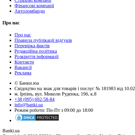
Страхові компанії
Фінансові компанії
Автоломбарди
Про нас
Про нас
Правила публікації відгуків
Перевірка фактів
Редакційна політика
Розкриття інформації
Контакти
Вакансії
Реклама
© Банки.юа
Свідоцтво на знак для товарів і послуг № 181983 від 10.
м. Ірпінь, вул. Миколи Руденка, 19б, к.8
+38 (095) 692-58-84
info@banki.ua
Режим роботи: Пн-Пт з 09:00 до 18:00
Banki.ua