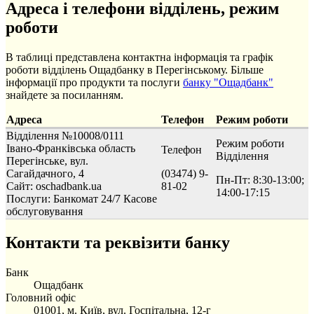
Адреса і телефони відділень, режим
роботи
В таблиці представлена контактна інформація та графік
роботи відділень Ощадбанку в Перегінському. Більше
інформації про продукти та послуги
банку "Ощадбанк"
знайдете за посиланням.
Адреса
Телефон
Режим роботи
Відділення №10008/0111
Режим роботи
Івано-Франківська область
Телефон
Відділення
Перегінське, вул.
Сагайдачного, 4
(03474) 9-
Пн-Пт: 8:30-13:00;
Сайт: oschadbank.ua
81-02
14:00-17:15
Послуги:
Банкомат 24/7
Касове
обслуговування
Контакти та реквізити банку
Банк
Ощадбанк
Головний офіс
01001, м. Київ, вул. Госпітальна, 12-г