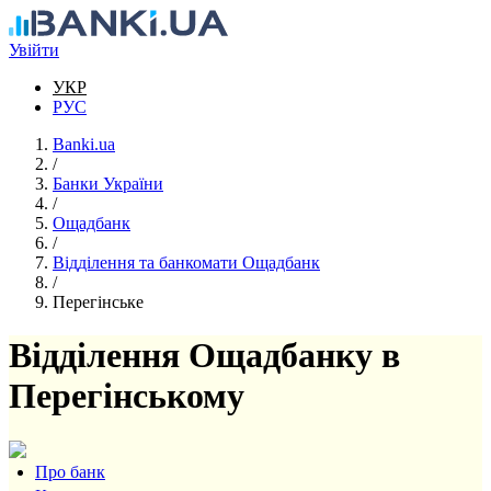
Перейти до основного вмісту
Увійти
УКР
РУС
Banki.ua
/
Банки України
/
Ощадбанк
/
Відділення та банкомати Ощадбанк
/
Перегінське
Відділення Ощадбанку в
Перегінському
Про банк