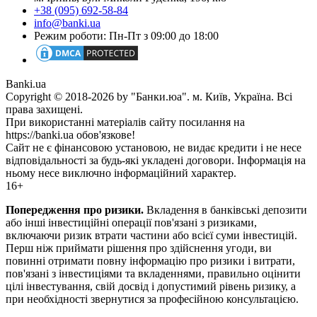
+38 (095) 692-58-84
info@banki.ua
Режим роботи: Пн-Пт з 09:00 до 18:00
Banki.ua
Copyright © 2018-2026 by "Банки.юа". м. Київ, Україна. Всі
права захищені.
При використанні матеріалів сайту посилання на
https://banki.ua обов'язкове!
Сайт не є фінансовою установою, не видає кредити і не несе
відповідальності за будь-які укладені договори. Інформація на
ньому несе виключно інформаційний характер.
16+
Попередження про ризики.
Вкладення в банківські депозити
або інші інвестиційні операції пов'язані з ризиками,
включаючи ризик втрати частини або всієї суми інвестицій.
Перш ніж приймати рішення про здійснення угоди, ви
повинні отримати повну інформацію про ризики і витрати,
пов'язані з інвестиціями та вкладеннями, правильно оцінити
цілі інвестування, свій досвід і допустимий рівень ризику, а
при необхідності звернутися за професійною консультацією.