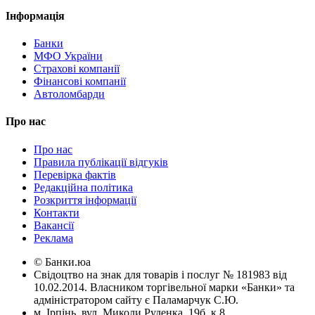
Інформація
Банки
МФО України
Страхові компанії
Фінансові компанії
Автоломбарди
Про нас
Про нас
Правила публікації відгуків
Перевірка фактів
Редакційна політика
Розкриття інформації
Контакти
Вакансії
Реклама
© Банки.юа
Свідоцтво на знак для товарів і послуг № 181983 від
10.02.2014. Власником торгівельної марки «Банки» та
адміністратором сайту є Паламарчук С.Ю.
м. Ірпінь, вул. Миколи Руденка, 19б, к.8