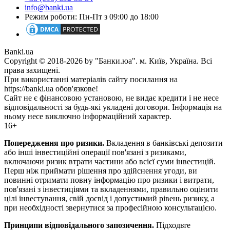
info@banki.ua
Режим роботи: Пн-Пт з 09:00 до 18:00
Banki.ua
Copyright © 2018-2026 by "Банки.юа". м. Київ, Україна. Всі
права захищені.
При використанні матеріалів сайту посилання на
https://banki.ua обов'язкове!
Сайт не є фінансовою установою, не видає кредити і не несе
відповідальності за будь-які укладені договори. Інформація на
ньому несе виключно інформаційний характер.
16+
Попередження про ризики.
Вкладення в банківські депозити
або інші інвестиційні операції пов'язані з ризиками,
включаючи ризик втрати частини або всієї суми інвестицій.
Перш ніж приймати рішення про здійснення угоди, ви
повинні отримати повну інформацію про ризики і витрати,
пов'язані з інвестиціями та вкладеннями, правильно оцінити
цілі інвестування, свій досвід і допустимий рівень ризику, а
при необхідності звернутися за професійною консультацією.
Принципи відповідального запозичення.
Підходьте