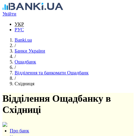
Перейти до основного вмісту
Увійти
УКР
РУС
Banki.ua
/
Банки України
/
Ощадбанк
/
Відділення та банкомати Ощадбанк
/
Східниця
Відділення Ощадбанку в
Східниці
Про банк