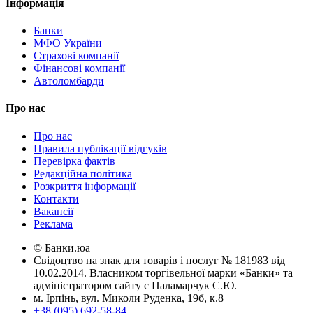
Інформація
Банки
МФО України
Страхові компанії
Фінансові компанії
Автоломбарди
Про нас
Про нас
Правила публікації відгуків
Перевірка фактів
Редакційна політика
Розкриття інформації
Контакти
Вакансії
Реклама
© Банки.юа
Свідоцтво на знак для товарів і послуг № 181983 від
10.02.2014. Власником торгівельної марки «Банки» та
адміністратором сайту є Паламарчук С.Ю.
м. Ірпінь, вул. Миколи Руденка, 19б, к.8
+38 (095) 692-58-84