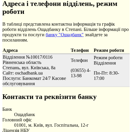
Адреса і телефони відділень, режим
роботи
В таблиці представлена контактна інформація та графік
роботи відділень Ощадбанку в Степані. Більше інформації про
продукти та послуги
банку "Ощадбанк"
знайдете за
посиланням.
Адреса
Телефон
Режим роботи
Відділення №10017/0116
Режим роботи
Телефон
Рівненська область
Відділення
Степань, вул. Київська, 8а
(03655) 4-
Сайт: oschadbank.ua
Пн-Пт: 8:30-
13-98
Послуги:
Банкомат 24/7
Касове
17:00
обслуговування
Контакти та реквізити банку
Банк
Ощадбанк
Головний офіс
01001, м. Київ, вул. Госпітальна, 12-г
Ліцензія НБУ