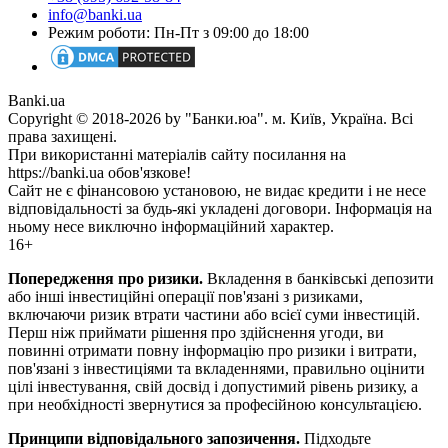
info@banki.ua
Режим роботи: Пн-Пт з 09:00 до 18:00
Banki.ua
Copyright © 2018-2026 by "Банки.юа". м. Київ, Україна. Всі
права захищені.
При використанні матеріалів сайту посилання на
https://banki.ua обов'язкове!
Сайт не є фінансовою установою, не видає кредити і не несе
відповідальності за будь-які укладені договори. Інформація на
ньому несе виключно інформаційний характер.
16+
Попередження про ризики.
Вкладення в банківські депозити
або інші інвестиційні операції пов'язані з ризиками,
включаючи ризик втрати частини або всієї суми інвестицій.
Перш ніж приймати рішення про здійснення угоди, ви
повинні отримати повну інформацію про ризики і витрати,
пов'язані з інвестиціями та вкладеннями, правильно оцінити
цілі інвестування, свій досвід і допустимий рівень ризику, а
при необхідності звернутися за професійною консультацією.
Принципи відповідального запозичення.
Підходьте