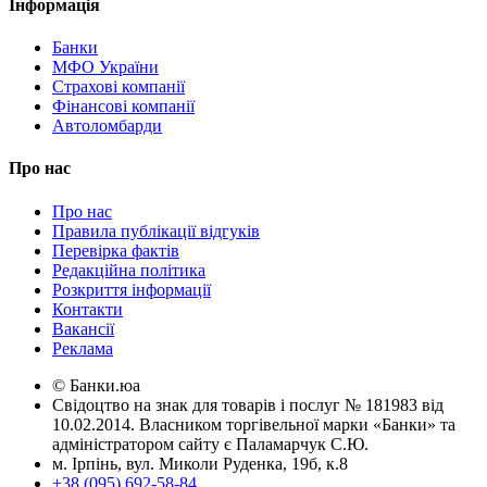
Інформація
Банки
МФО України
Страхові компанії
Фінансові компанії
Автоломбарди
Про нас
Про нас
Правила публікації відгуків
Перевірка фактів
Редакційна політика
Розкриття інформації
Контакти
Вакансії
Реклама
© Банки.юа
Свідоцтво на знак для товарів і послуг № 181983 від
10.02.2014. Власником торгівельної марки «Банки» та
адміністратором сайту є Паламарчук С.Ю.
м. Ірпінь, вул. Миколи Руденка, 19б, к.8
+38 (095) 692-58-84