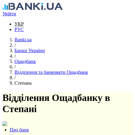
Перейти до основного вмісту
Увійти
УКР
РУС
Banki.ua
/
Банки України
/
Ощадбанк
/
Відділення та банкомати Ощадбанк
/
Степань
Відділення Ощадбанку в
Степані
Про банк