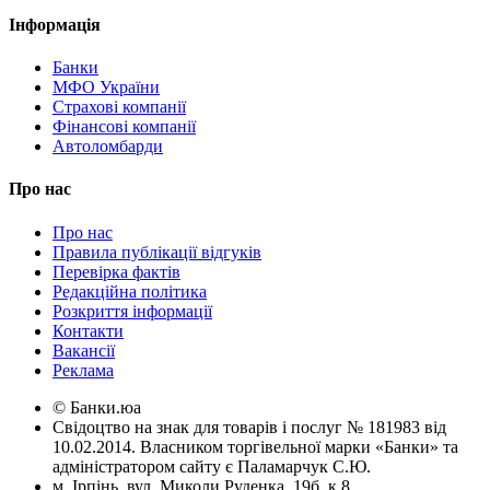
Інформація
Банки
МФО України
Страхові компанії
Фінансові компанії
Автоломбарди
Про нас
Про нас
Правила публікації відгуків
Перевірка фактів
Редакційна політика
Розкриття інформації
Контакти
Вакансії
Реклама
© Банки.юа
Свідоцтво на знак для товарів і послуг № 181983 від
10.02.2014. Власником торгівельної марки «Банки» та
адміністратором сайту є Паламарчук С.Ю.
м. Ірпінь, вул. Миколи Руденка, 19б, к.8