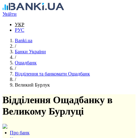
Перейти до основного вмісту
Увійти
УКР
РУС
Banki.ua
/
Банки України
/
Ощадбанк
/
Відділення та банкомати Ощадбанк
/
Великий Бурлук
Відділення Ощадбанку в
Великому Бурлуці
Про банк