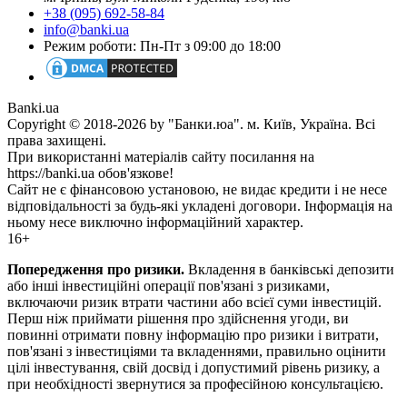
+38 (095) 692-58-84
info@banki.ua
Режим роботи: Пн-Пт з 09:00 до 18:00
Banki.ua
Copyright © 2018-2026 by "Банки.юа". м. Київ, Україна. Всі
права захищені.
При використанні матеріалів сайту посилання на
https://banki.ua обов'язкове!
Сайт не є фінансовою установою, не видає кредити і не несе
відповідальності за будь-які укладені договори. Інформація на
ньому несе виключно інформаційний характер.
16+
Попередження про ризики.
Вкладення в банківські депозити
або інші інвестиційні операції пов'язані з ризиками,
включаючи ризик втрати частини або всієї суми інвестицій.
Перш ніж приймати рішення про здійснення угоди, ви
повинні отримати повну інформацію про ризики і витрати,
пов'язані з інвестиціями та вкладеннями, правильно оцінити
цілі інвестування, свій досвід і допустимий рівень ризику, а
при необхідності звернутися за професійною консультацією.