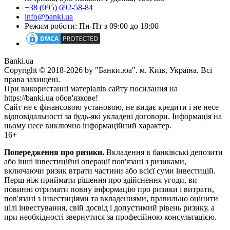
+38 (095) 692-58-84
info@banki.ua
Режим роботи: Пн-Пт з 09:00 до 18:00
Banki.ua
Copyright © 2018-2026 by "Банки.юа". м. Київ, Україна. Всі
права захищені.
При використанні матеріалів сайту посилання на
https://banki.ua обов'язкове!
Сайт не є фінансовою установою, не видає кредити і не несе
відповідальності за будь-які укладені договори. Інформація на
ньому несе виключно інформаційний характер.
16+
Попередження про ризики.
Вкладення в банківські депозити
або інші інвестиційні операції пов'язані з ризиками,
включаючи ризик втрати частини або всієї суми інвестицій.
Перш ніж приймати рішення про здійснення угоди, ви
повинні отримати повну інформацію про ризики і витрати,
пов'язані з інвестиціями та вкладеннями, правильно оцінити
цілі інвестування, свій досвід і допустимий рівень ризику, а
при необхідності звернутися за професійною консультацією.