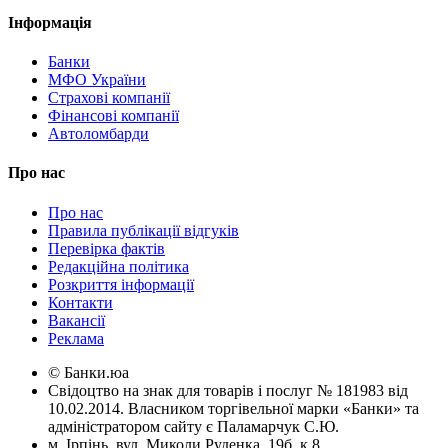
Інформація
Банки
МФО України
Страхові компанії
Фінансові компанії
Автоломбарди
Про нас
Про нас
Правила публікації відгуків
Перевірка фактів
Редакційна політика
Розкриття інформації
Контакти
Вакансії
Реклама
© Банки.юа
Свідоцтво на знак для товарів і послуг № 181983 від
10.02.2014. Власником торгівельної марки «Банки» та
адміністратором сайту є Паламарчук С.Ю.
м. Ірпінь, вул. Миколи Руденка, 19б, к.8