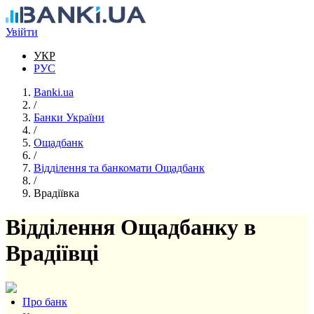
Перейти до основного вмісту
Увійти
УКР
РУС
Banki.ua
/
Банки України
/
Ощадбанк
/
Відділення та банкомати Ощадбанк
/
Врадіївка
Відділення Ощадбанку в
Врадіївці
Про банк