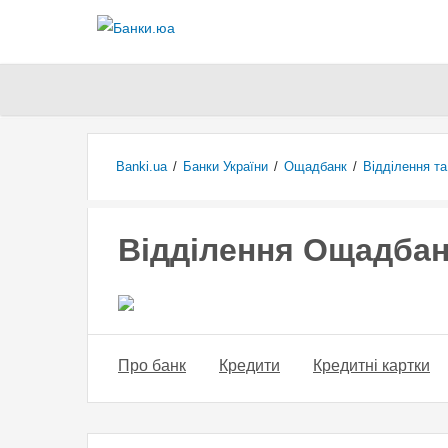
Banki.ua
/
Банки України
/
Ощадбанк
/
Відділення т
Відділення Ощадбан
Про банк
Кредити
Кредитні картки