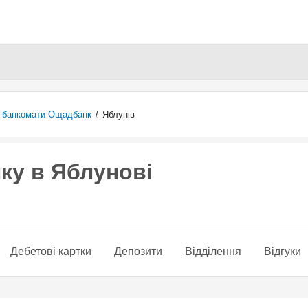
Перейти
до
основного
вмісту
а банкомати Ощадбанк
/
Яблунів
ку в Яблунові
Дебетові картки
Депозити
Відділення
Відгуки