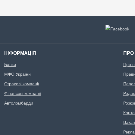
ІНФОРМАЦІЯ
ПРО
Банки
Про н
МФО України
Правил
Страхові компанії
Перев
Фінансові компанії
Редак
Автоломбарди
Розкр
Конта
Вакан
Рекл