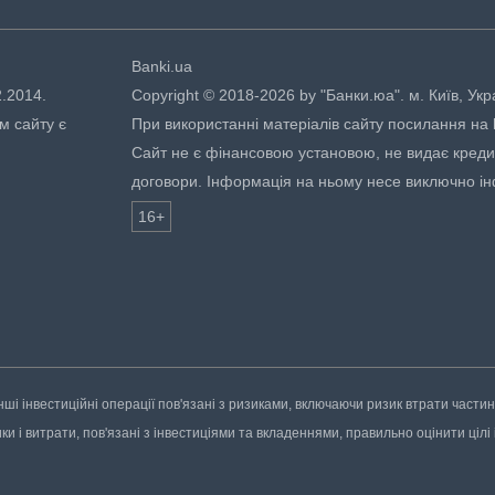
Banki.ua
2.2014.
Copyright © 2018-2026 by "Банки.юа". м. Київ, Укр
м сайту є
При використанні матеріалів сайту посилання на ht
Сайт не є фінансовою установою, не видає кредити
договори. Інформація на ньому несе виключно і
16+
нші інвестиційні операції пов'язані з ризиками, включаючи ризик втрати части
 і витрати, пов'язані з інвестиціями та вкладеннями, правильно оцінити цілі і