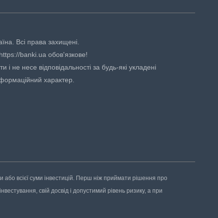
аїна. Всі права захищені.
tps://banki.ua обов'язкове!
 і не несе відповідальності за будь-які укладені
нформаційний характер.
ни або всієї суми інвестицій. Перш ніж приймати рішення про
нвестування, свій досвід і допустимий рівень ризику, а при