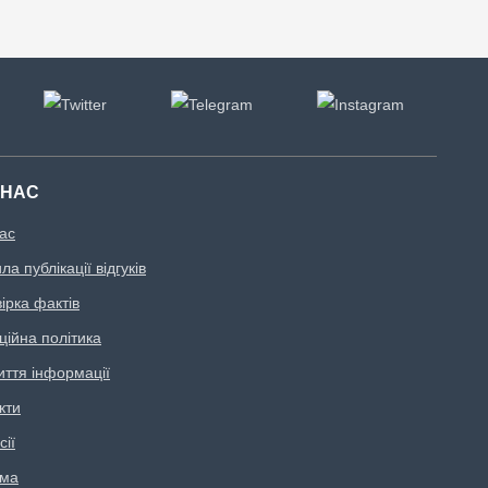
 НАС
ас
а публікації відгуків
ірка фактів
ційна політика
иття інформації
кти
сії
ама