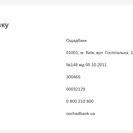
нку
Ощадбанк
01001, м. Київ, вул. Госпітальна, 1
№148 від 05.10.2011
300465
00032129
0 800 210 800
oschadbank.ua