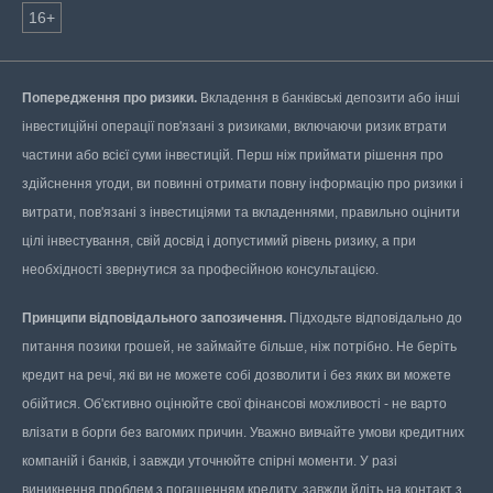
16+
Попередження про ризики.
Вкладення в банківські депозити або інші
інвестиційні операції пов'язані з ризиками, включаючи ризик втрати
частини або всієї суми інвестицій. Перш ніж приймати рішення про
здійснення угоди, ви повинні отримати повну інформацію про ризики і
витрати, пов'язані з інвестиціями та вкладеннями, правильно оцінити
цілі інвестування, свій досвід і допустимий рівень ризику, а при
необхідності звернутися за професійною консультацією.
Принципи відповідального запозичення.
Підходьте відповідально до
питання позики грошей, не займайте більше, ніж потрібно. Не беріть
кредит на речі, які ви не можете собі дозволити і без яких ви можете
обійтися. Об'єктивно оцінюйте свої фінансові можливості - не варто
влізати в борги без вагомих причин. Уважно вивчайте умови кредитних
компаній і банків, і завжди уточнюйте спірні моменти. У разі
виникнення проблем з погашенням кредиту, завжди йдіть на контакт з