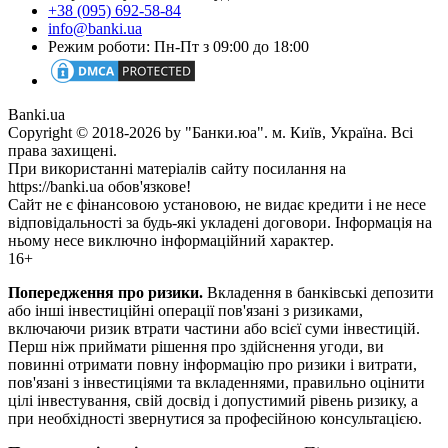
+38 (095) 692-58-84
info@banki.ua
Режим роботи: Пн-Пт з 09:00 до 18:00
Banki.ua
Copyright © 2018-2026 by "Банки.юа". м. Київ, Україна. Всі
права захищені.
При використанні матеріалів сайту посилання на
https://banki.ua обов'язкове!
Сайт не є фінансовою установою, не видає кредити і не несе
відповідальності за будь-які укладені договори. Інформація на
ньому несе виключно інформаційний характер.
16+
Попередження про ризики.
Вкладення в банківські депозити
або інші інвестиційні операції пов'язані з ризиками,
включаючи ризик втрати частини або всієї суми інвестицій.
Перш ніж приймати рішення про здійснення угоди, ви
повинні отримати повну інформацію про ризики і витрати,
пов'язані з інвестиціями та вкладеннями, правильно оцінити
цілі інвестування, свій досвід і допустимий рівень ризику, а
при необхідності звернутися за професійною консультацією.