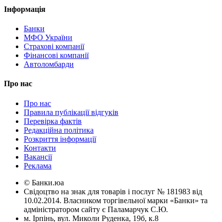
Інформація
Банки
МФО України
Страхові компанії
Фінансові компанії
Автоломбарди
Про нас
Про нас
Правила публікації відгуків
Перевірка фактів
Редакційна політика
Розкриття інформації
Контакти
Вакансії
Реклама
© Банки.юа
Свідоцтво на знак для товарів і послуг № 181983 від
10.02.2014. Власником торгівельної марки «Банки» та
адміністратором сайту є Паламарчук С.Ю.
м. Ірпінь, вул. Миколи Руденка, 19б, к.8