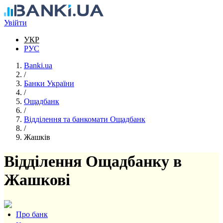
Перейти до основного вмісту
Увійти
УКР
РУС
Banki.ua
/
Банки України
/
Ощадбанк
/
Відділення та банкомати Ощадбанк
/
Жашків
Відділення Ощадбанку в
Жашкові
Про банк