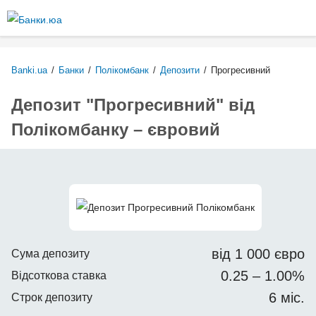
Перейти
до
основного
вмісту
Banki.ua
/
Банки
/
Полікомбанк
/
Депозити
/
Прогресивний
Депозит "Прогресивний" від
Полікомбанку – євровий
від 1 000 євро
Сума депозиту
0.25 – 1.00%
Відсоткова ставка
6 міс.
Строк депозиту