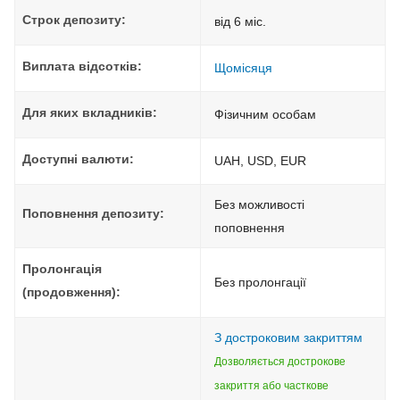
Строк депозиту:
від 6 міс.
Виплата відсотків:
Щомісяця
Для яких вкладників:
Фізичним особам
Доступні валюти:
UAH, USD, EUR
Без можливості
Поповнення депозиту:
поповнення
Пролонгація
Без пролонгації
(продовження):
З достроковим закриттям
Дозволяється дострокове
закриття або часткове