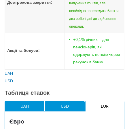
Дострокова закриття:
вилучення коштів, але
необхідно попередити банк за
два робочі дні до здійснення
операції.
+0,1% річних – для
пенсіонерів, які
Акції та бонуси:
одержують пенсію через
рахунок в банку.
UAH
USD
Таблиця ставок
UAH
USD
EUR
Євро