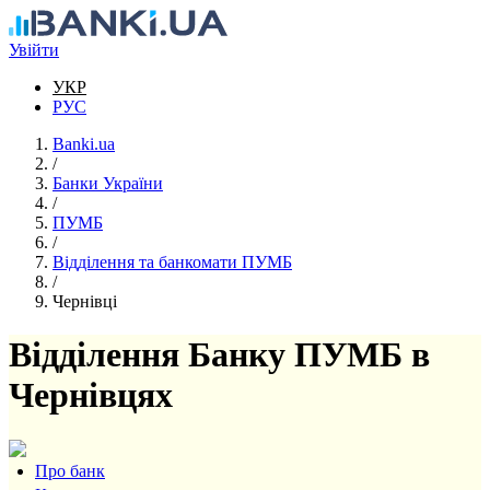
Перейти до основного вмісту
Увійти
УКР
РУС
Banki.ua
/
Банки України
/
ПУМБ
/
Відділення та банкомати ПУМБ
/
Чернівці
Відділення Банку ПУМБ в
Чернівцях
Про банк