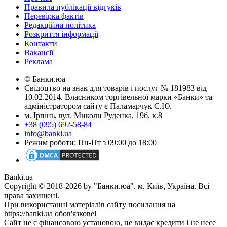
Правила публікації відгуків
Перевірка фактів
Редакційна політика
Розкриття інформації
Контакти
Вакансії
Реклама
© Банки.юа
Свідоцтво на знак для товарів і послуг № 181983 від
10.02.2014. Власником торгівельної марки «Банки» та
адміністратором сайту є Паламарчук С.Ю.
м. Ірпінь, вул. Миколи Руденка, 19б, к.8
+38 (095) 692-58-84
info@banki.ua
Режим роботи: Пн-Пт з 09:00 до 18:00
Banki.ua
Copyright © 2018-2026 by "Банки.юа". м. Київ, Україна. Всі
права захищені.
При використанні матеріалів сайту посилання на
https://banki.ua обов'язкове!
Сайт не є фінансовою установою, не видає кредити і не несе