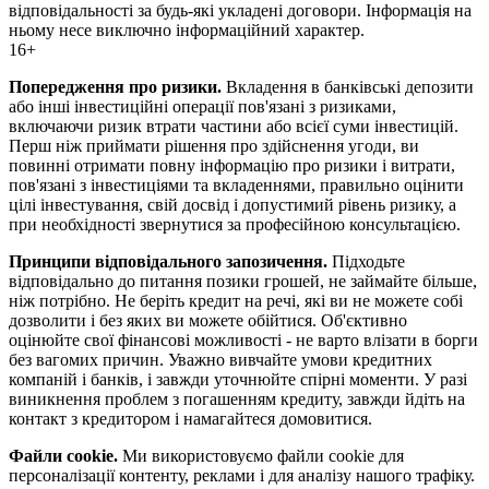
відповідальності за будь-які укладені договори. Інформація на
ньому несе виключно інформаційний характер.
16+
Попередження про ризики.
Вкладення в банківські депозити
або інші інвестиційні операції пов'язані з ризиками,
включаючи ризик втрати частини або всієї суми інвестицій.
Перш ніж приймати рішення про здійснення угоди, ви
повинні отримати повну інформацію про ризики і витрати,
пов'язані з інвестиціями та вкладеннями, правильно оцінити
цілі інвестування, свій досвід і допустимий рівень ризику, а
при необхідності звернутися за професійною консультацією.
Принципи відповідального запозичення.
Підходьте
відповідально до питання позики грошей, не займайте більше,
ніж потрібно. Не беріть кредит на речі, які ви не можете собі
дозволити і без яких ви можете обійтися. Об'єктивно
оцінюйте свої фінансові можливості - не варто влізати в борги
без вагомих причин. Уважно вивчайте умови кредитних
компаній і банків, і завжди уточнюйте спірні моменти. У разі
виникнення проблем з погашенням кредиту, завжди йдіть на
контакт з кредитором і намагайтеся домовитися.
Файли cookie.
Ми використовуємо файли cookie для
персоналізації контенту, реклами і для аналізу нашого трафіку.