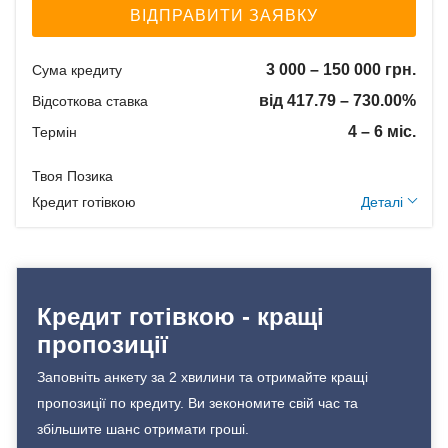
Дострокове без штрафів
ВІДПРАВИТИ ЗАЯВКУ
вартості застави, договір
Без страхування
позики - 1% від суми
Вік позичальника
3 000 – 150 000 грн.
Сума кредиту
позики
від 417.79 – 730.00%
Відсоткова ставка
від 18 до 65
Щомісячна комісія:
Документи та
0.00%
4 – 6 міс.
Термін
підтвердження доходу
Застава: Нерухомість
Твоя Позика
Спосіб погашення:
Паспорт;
Додаткові умови
Кредит готівкою
Деталі
Aннуітет
Ідентифікаційний номер;
Спосіб погашення:
Документи на
Одноразова комісія: 15%
Класичний
нерухомість.
Щомісячна комісія:
Дострокове погашення:
0.00%
Кредит готівкою - кращі
Дострокове без штрафів
Застава: Без застави
Вік позичальника
Без страхування
пропозиції
Спосіб погашення:
Aннуітет
від 18 до 75
Заповніть анкету за 2 хвилини та отримайте кращі
Спосіб погашення:
пропозиції по кредиту. Ви зекономите свій час та
Документи та
Класичний
збільшите шанс отримати гроші.
підтвердження доходу