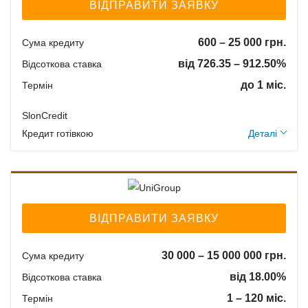
ВІДПРАВИТИ ЗАЯВКУ
600 – 25 000 грн.
Сума кредиту
від 726.35 – 912.50%
Відсоткова ставка
до 1 міс.
Термін
SlonCredit
Додаткові умови
Кредит готівкою
Деталі
Застава: Без застави
Спосіб погашення:
Aннуітет
Спосіб погашення:
ВІДПРАВИТИ ЗАЯВКУ
Класичний
Дострокове погашення:
30 000 – 15 000 000 грн.
Сума кредиту
Дострокове без штрафів
від 18.00%
Відсоткова ставка
Без страхування
1 – 120 міс.
Термін