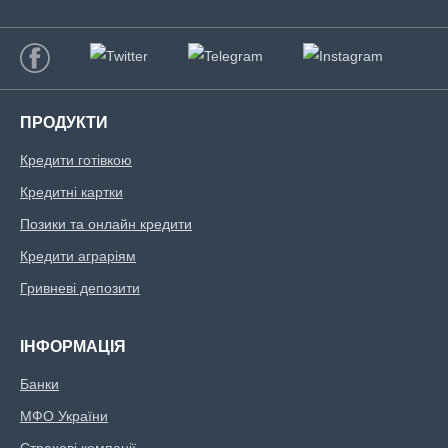
Ідентифікаційний номер.
Вік позичальника
ПРОДУКТИ
від 18 до 75
Кредити готівкою
Кредитні картки
Позики та онлайн кредити
Кредити аграріям
Гривневі депозити
ІНФОРМАЦІЯ
Банки
МФО України