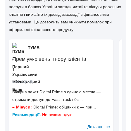
послуги в банках України завжди читайте відгуки реальних
клієнтів і вивчайте їх досвід взаємодії з фінансовими
установами. Це дозволить вам уникнути помилок при
оформлені фінансового продукту.
ПУМБ
Преміум-рівень ігнору клієнтів
Щоб
сум
1
Так
26.03.2026
в о
спі
Відкрив пакет Digital Prime з єдиною метою —
отримати доступ до Fast Track і біз...
1
Мінуси:
Digital Prime: обіцянки є — при...
03.
Рекомендації:
Не рекомендую
Докладніше
М