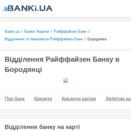
Перейти
до
основного
вмісту
Banki.ua
/
Банки України
/
Райффайзен Банк
/
Відділення та банкомати Райффайзен Банк
/
Бородянка
Відділення Райффайзен Банку в
Бородянці
Про банк
Кредити
Кредитні картки
Дебетові ка
Відділення банку на карті