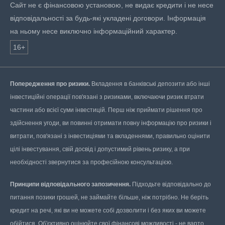
Сайт не є фінансовою установою, не видає кредити і не несе
відповідальності за будь-які укладені договори. Інформація
на ньому несе виключно інформаційний характер.
16+
Попередження про ризики.
Вкладення в банківські депозити або інші
інвестиційні операції пов'язані з ризиками, включаючи ризик втрати
частини або всієї суми інвестицій. Перш ніж приймати рішення про
здійснення угоди, ви повинні отримати повну інформацію про ризики і
витрати, пов'язані з інвестиціями та вкладеннями, правильно оцінити
цілі інвестування, свій досвід і допустимий рівень ризику, а при
необхідності звернутися за професійною консультацією.
Принципи відповідального запозичення.
Підходьте відповідально до
питання позики грошей, не займайте більше, ніж потрібно. Не беріть
кредит на речі, які ви не можете собі дозволити і без яких ви можете
обійтися. Об'єктивно оцінюйте свої фінансові можливості - не варто