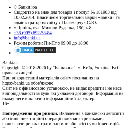
© Банки.юа
Свідоцтво на знак для товарів і послуг № 181983 від
10.02.2014. Власником торгівельної марки «Банки» та
адміністратором сайту є Паламарчук С.Ю.
м. Ірпінь, вул. Миколи Руденка, 19б, к.8
+38 (095) 692-58-84
info@banki.ua
Режим роботи: Пн-Пт з 09:00 до 18:00
Banki.ua
Copyright © 2018-2026 by "Банки.юа". м. Київ, Україна. Всі
права захищені.
При використанні матеріалів сайту посилання на
https://banki.ua обов'язкове!
Сайт не є фінансовою установою, не видає кредити і не несе
відповідальності за будь-які укладені договори. Інформація на
ньому несе виключно інформаційний характер.
16+
Попередження про ризики.
Вкладення в банківські депозити
або інші інвестиційні операції пов'язані з ризиками,
включаючи ризик втрати частини або всієї суми інвестицій.