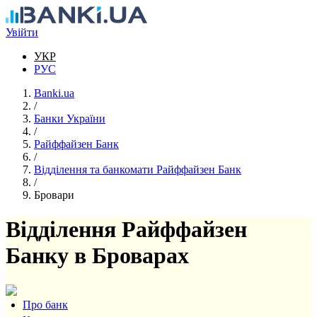
Перейти до основного вмісту
Увійти
УКР
РУС
Banki.ua
/
Банки України
/
Райффайзен Банк
/
Відділення та банкомати Райффайзен Банк
/
Бровари
Відділення Райффайзен
Банку в Броварах
Про банк