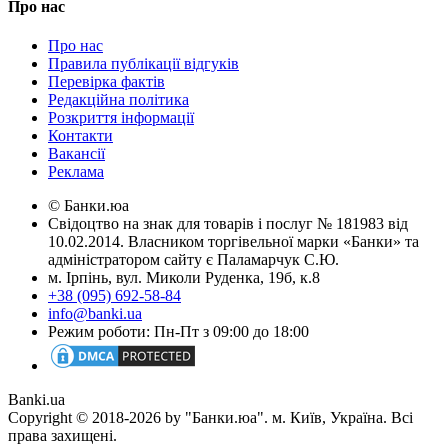
Про нас
Про нас
Правила публікації відгуків
Перевірка фактів
Редакційна політика
Розкриття інформації
Контакти
Вакансії
Реклама
© Банки.юа
Свідоцтво на знак для товарів і послуг № 181983 від
10.02.2014. Власником торгівельної марки «Банки» та
адміністратором сайту є Паламарчук С.Ю.
м. Ірпінь, вул. Миколи Руденка, 19б, к.8
+38 (095) 692-58-84
info@banki.ua
Режим роботи: Пн-Пт з 09:00 до 18:00
Banki.ua
Copyright © 2018-2026 by "Банки.юа". м. Київ, Україна. Всі
права захищені.