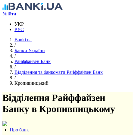
Перейти до основного вмісту
Увійти
УКР
РУС
Banki.ua
/
Банки України
/
Райффайзен Банк
/
Відділення та банкомати Райффайзен Банк
/
Кропивницький
Відділення Райффайзен
Банку в Кропивницькому
Про банк