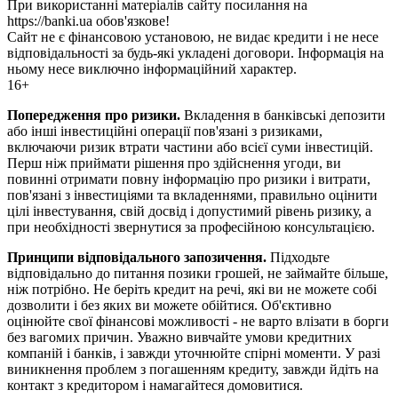
При використанні матеріалів сайту посилання на
https://banki.ua обов'язкове!
Сайт не є фінансовою установою, не видає кредити і не несе
відповідальності за будь-які укладені договори. Інформація на
ньому несе виключно інформаційний характер.
16+
Попередження про ризики.
Вкладення в банківські депозити
або інші інвестиційні операції пов'язані з ризиками,
включаючи ризик втрати частини або всієї суми інвестицій.
Перш ніж приймати рішення про здійснення угоди, ви
повинні отримати повну інформацію про ризики і витрати,
пов'язані з інвестиціями та вкладеннями, правильно оцінити
цілі інвестування, свій досвід і допустимий рівень ризику, а
при необхідності звернутися за професійною консультацією.
Принципи відповідального запозичення.
Підходьте
відповідально до питання позики грошей, не займайте більше,
ніж потрібно. Не беріть кредит на речі, які ви не можете собі
дозволити і без яких ви можете обійтися. Об'єктивно
оцінюйте свої фінансові можливості - не варто влізати в борги
без вагомих причин. Уважно вивчайте умови кредитних
компаній і банків, і завжди уточнюйте спірні моменти. У разі
виникнення проблем з погашенням кредиту, завжди йдіть на
контакт з кредитором і намагайтеся домовитися.