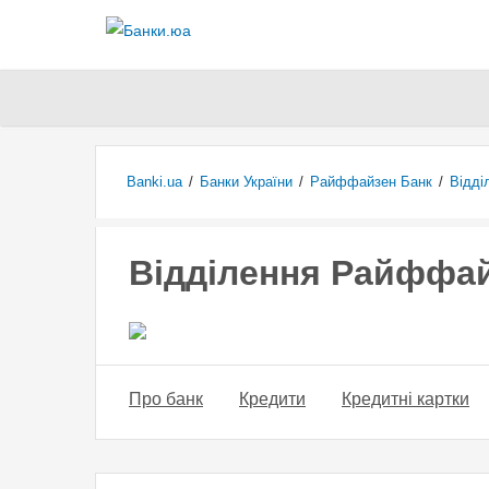
Banki.ua
/
Банки України
/
Райффайзен Банк
/
Відді
Відділення Райффай
Про банк
Кредити
Кредитні картки