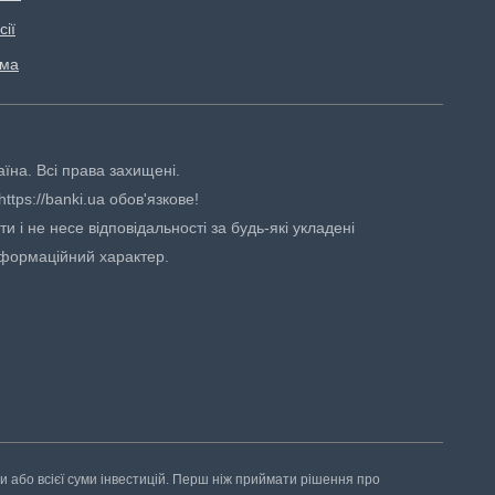
сії
ама
аїна. Всі права захищені.
tps://banki.ua обов'язкове!
 і не несе відповідальності за будь-які укладені
нформаційний характер.
ни або всієї суми інвестицій. Перш ніж приймати рішення про