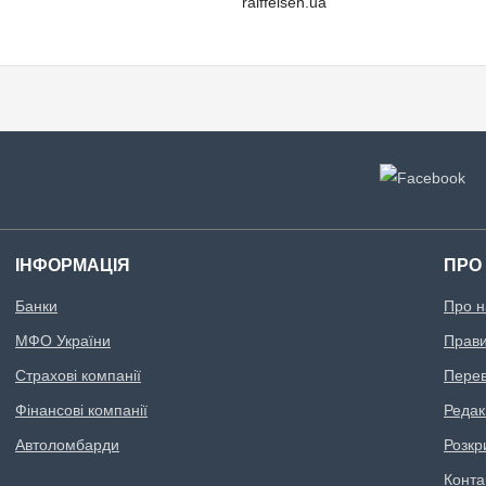
raiffeisen.ua
ІНФОРМАЦІЯ
ПРО
Банки
Про н
МФО України
Правил
Страхові компанії
Перев
Фінансові компанії
Редак
Автоломбарди
Розкр
Конта