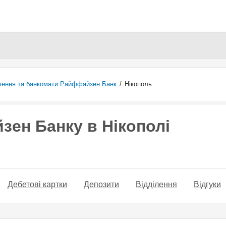
Перейти
до
основного
вмісту
лення та банкомати Райффайзен Банк
/
Нікополь
зен Банку в Нікополі
Дебетові картки
Депозити
Відділення
Відгуки