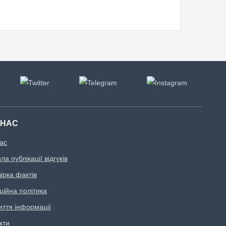
 НАС
ас
а публікації відгуків
ірка фактів
ційна політика
иття інформації
кти