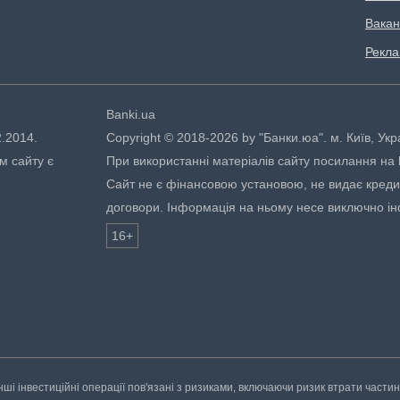
Вакан
Рекл
Banki.ua
2.2014.
Copyright © 2018-2026 by "Банки.юа". м. Київ, Укр
м сайту є
При використанні матеріалів сайту посилання на ht
Сайт не є фінансовою установою, не видає кредити
договори. Інформація на ньому несе виключно і
16+
нші інвестиційні операції пов'язані з ризиками, включаючи ризик втрати части