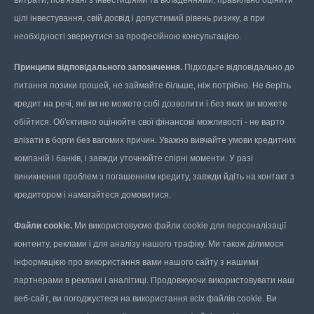
витрати, пов'язані з інвестиціями та вкладеннями, правильно оцінити
цілі інвестування, свій досвід і допустимий рівень ризику, а при
необхідності звернутися за професійною консультацією.
Принципи відповідального запозичення.
Підходьте відповідально до
питання позики грошей, не займайте більше, ніж потрібно. Не беріть
кредит на речі, які ви не можете собі дозволити і без яких ви можете
обійтися. Об'єктивно оцінюйте свої фінансові можливості - не варто
влізати в борги без вагомих причин. Уважно вивчайте умови кредитних
компаній і банків, і завжди уточнюйте спірні моменти. У разі
виникнення проблем з погашенням кредиту, завжди йдіть на контакт з
кредитором і намагайтеся домовитися.
Файли cookie.
Ми використовуємо файли cookie для персоналізації
контенту, реклами і для аналізу нашого трафіку. Ми також ділимося
інформацією про використання вами нашого сайту з нашими
партнерами в рекламі і аналітиці. Продовжуючи використовувати наш
веб-сайт, ви погоджуєтеся на використання всіх файлів cookie. Ви