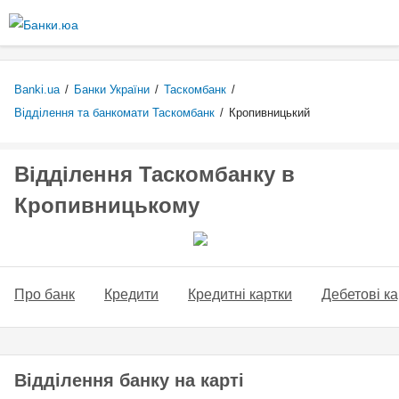
Перейти
до
основного
вмісту
Banki.ua
/
Банки України
/
Таскомбанк
/
Відділення та банкомати Таскомбанк
/
Кропивницький
Відділення Таскомбанку в
Кропивницькому
Про банк
Кредити
Кредитні картки
Дебетові ка
Відділення банку на карті