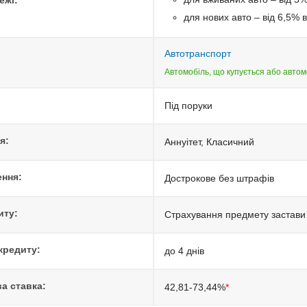
ежі:
для нових авто – від 6,5% в
Автотранспорт
Автомобіль, що купується або автом
Під поруки
я:
Aннуітет, Класичний
ння:
Дострокове без штрафів
иту:
Страхування предмету застави
кредиту:
до 4 днів
а ставка:
42,81-73,44%
*