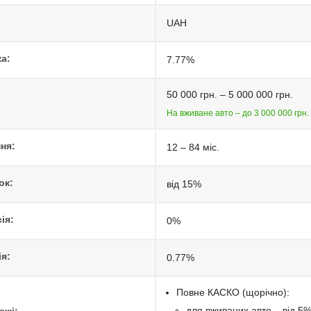
UAH
а:
7.77%
50 000 грн. – 5 000 000 грн.
На вживане авто – до 3 000 000 грн.
ня:
12 – 84 міс.
ок:
від 15%
ія:
0%
я:
0.77%
Повне КАСКО (щорічно):
для вживаних авто – від 5%