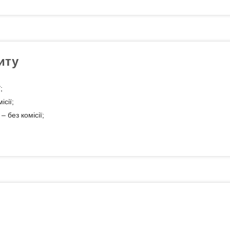
иту
;
сії;
 без комісії;