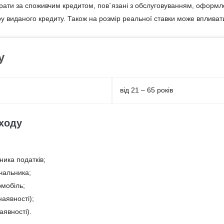
итрати за споживчим кредитом, пов`язані з обслуговуванням, оформ
ру виданого кредиту. Також на розмір реальної ставки може впливат
у
від 21 – 65 років
ходу
ника податків;
чальника;
мобіль;
аявності);
аявності).