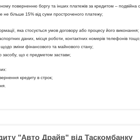
ому поверненню боргу та інших платежів за кредитом – подвійна об
е не більше 15% від суми простроченого платежу;
ормації, яка стосується умов договору або процесу його виконання;
спортних даних, місця роботи, контактних номерів телефонів тощо
 щодо зміни фінансового та майнового стану;
о засобу, що є предметом застави;
них:
ернення кредиту в строк;
ня.
диту "Авто Драйв" від Таскомбанку