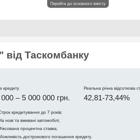
Перейти до основного вмісту
" від Таскомбанку
а кредиту
Реальна річна відсоткова с
 000 – 5 000 000 грн.
42,81-73,44%
Строк кредитування до 7 років;
На нові та вживані автомобілі;
Фіксована процентна ставка;
Можливість дострокового погашення кредиту.