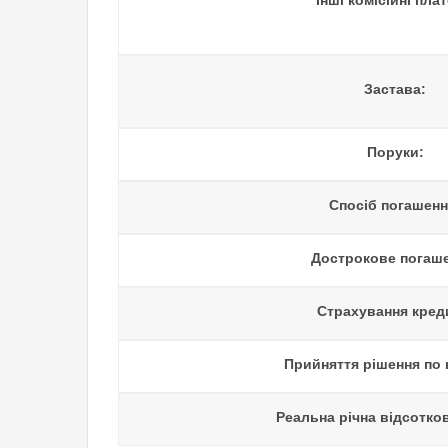
Інші комісійні плат
Застава:
Поруки:
Спосіб погашенн
Дострокове погаше
Страхування кред
Прийняття рішення по 
Реальна річна відсотков