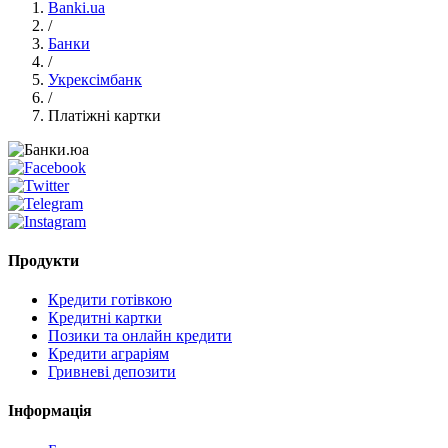
Banki.ua
/
Банки
/
Укрексімбанк
/
Платіжні картки
Продукти
Кредити готівкою
Кредитні картки
Позики та онлайн кредити
Кредити аграріям
Гривневі депозити
Інформація