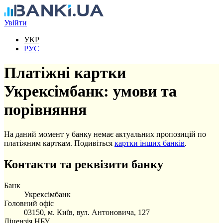
Перейти до основного вмісту
Увійти
УКР
РУС
Платіжні картки
Укрексімбанк: умови та
порівняння
На даний момент у банку немає актуальних пропозицій по
платіжним карткам. Подивіться
картки інших банків
.
Контакти та реквізити банку
Банк
Укрексімбанк
Головний офіс
03150, м. Київ, вул. Антоновича, 127
Ліцензія НБУ