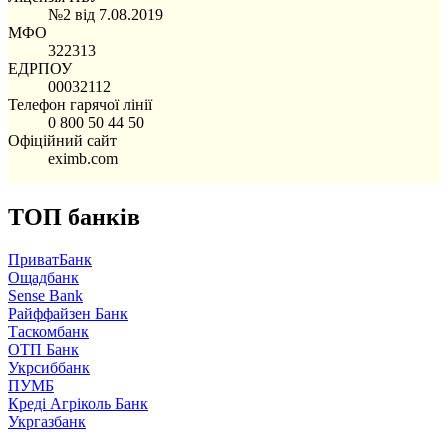
№2 від 7.08.2019
МФО
322313
ЕДРПОУ
00032112
Телефон гарячої лінії
0 800 50 44 50
Офіційний сайт
eximb.com
ТОП банків
ПриватБанк
Ощадбанк
Sense Bank
Райффайзен Банк
Таскомбанк
ОТП Банк
Укрсиббанк
ПУМБ
Креді Агріколь Банк
Укргазбанк