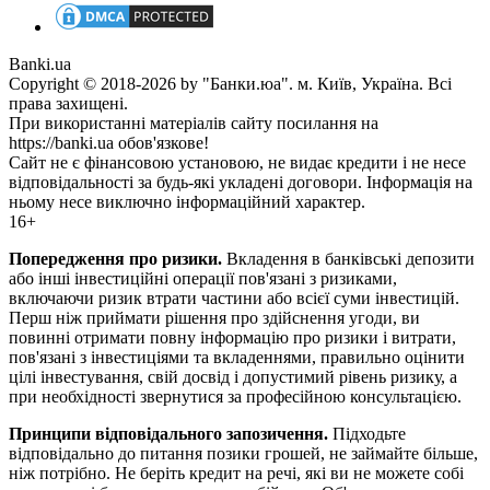
Banki.ua
Copyright © 2018-2026 by "Банки.юа". м. Київ, Україна. Всі
права захищені.
При використанні матеріалів сайту посилання на
https://banki.ua обов'язкове!
Сайт не є фінансовою установою, не видає кредити і не несе
відповідальності за будь-які укладені договори. Інформація на
ньому несе виключно інформаційний характер.
16+
Попередження про ризики.
Вкладення в банківські депозити
або інші інвестиційні операції пов'язані з ризиками,
включаючи ризик втрати частини або всієї суми інвестицій.
Перш ніж приймати рішення про здійснення угоди, ви
повинні отримати повну інформацію про ризики і витрати,
пов'язані з інвестиціями та вкладеннями, правильно оцінити
цілі інвестування, свій досвід і допустимий рівень ризику, а
при необхідності звернутися за професійною консультацією.
Принципи відповідального запозичення.
Підходьте
відповідально до питання позики грошей, не займайте більше,
ніж потрібно. Не беріть кредит на речі, які ви не можете собі