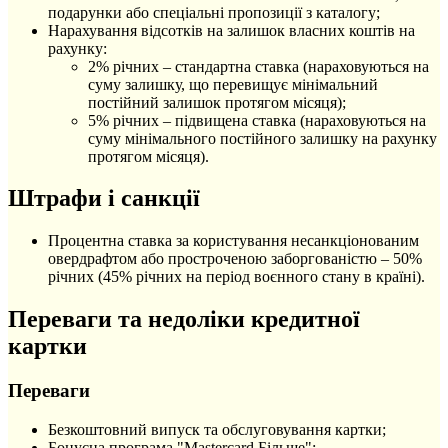
подарунки або спеціальні пропозиції з каталогу;
Нарахування відсотків на залишок власних коштів на
рахунку:
2% річних – стандартна ставка (нараховуються на
суму залишку, що перевищує мінімальний
постійний залишок протягом місяця);
5% річних – підвищена ставка (нараховуються на
суму мінімального постійного залишку на рахунку
протягом місяця).
Штрафи і санкції
Процентна ставка за користування несанкціонованим
овердрафтом або простроченою заборгованістю – 50%
річних (45% річних на період воєнного стану в країні).
Переваги та недоліки кредитної
картки
Переваги
Безкоштовний випуск та обслуговування картки;
Бонусна програма "Mastercard Більше";