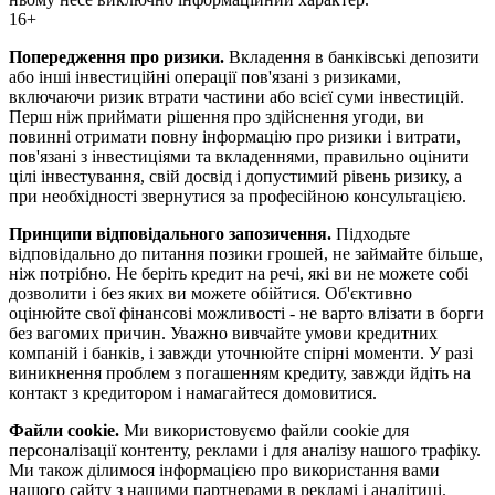
16+
Попередження про ризики.
Вкладення в банківські депозити
або інші інвестиційні операції пов'язані з ризиками,
включаючи ризик втрати частини або всієї суми інвестицій.
Перш ніж приймати рішення про здійснення угоди, ви
повинні отримати повну інформацію про ризики і витрати,
пов'язані з інвестиціями та вкладеннями, правильно оцінити
цілі інвестування, свій досвід і допустимий рівень ризику, а
при необхідності звернутися за професійною консультацією.
Принципи відповідального запозичення.
Підходьте
відповідально до питання позики грошей, не займайте більше,
ніж потрібно. Не беріть кредит на речі, які ви не можете собі
дозволити і без яких ви можете обійтися. Об'єктивно
оцінюйте свої фінансові можливості - не варто влізати в борги
без вагомих причин. Уважно вивчайте умови кредитних
компаній і банків, і завжди уточнюйте спірні моменти. У разі
виникнення проблем з погашенням кредиту, завжди йдіть на
контакт з кредитором і намагайтеся домовитися.
Файли cookie.
Ми використовуємо файли cookie для
персоналізації контенту, реклами і для аналізу нашого трафіку.
Ми також ділимося інформацією про використання вами
нашого сайту з нашими партнерами в рекламі і аналітиці.