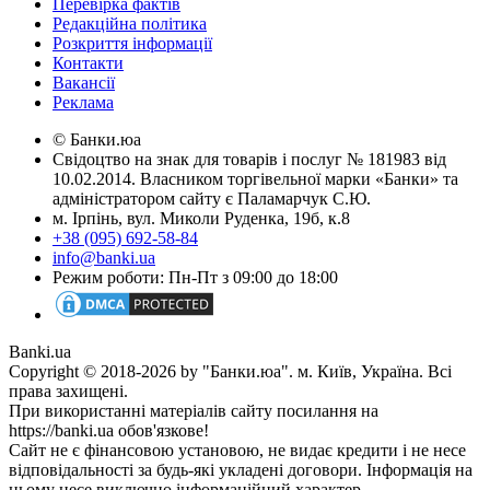
Перевірка фактів
Редакційна політика
Розкриття інформації
Контакти
Вакансії
Реклама
© Банки.юа
Свідоцтво на знак для товарів і послуг № 181983 від
10.02.2014. Власником торгівельної марки «Банки» та
адміністратором сайту є Паламарчук С.Ю.
м. Ірпінь, вул. Миколи Руденка, 19б, к.8
+38 (095) 692-58-84
info@banki.ua
Режим роботи: Пн-Пт з 09:00 до 18:00
Banki.ua
Copyright © 2018-2026 by "Банки.юа". м. Київ, Україна. Всі
права захищені.
При використанні матеріалів сайту посилання на
https://banki.ua обов'язкове!
Сайт не є фінансовою установою, не видає кредити і не несе
відповідальності за будь-які укладені договори. Інформація на
ньому несе виключно інформаційний характер.