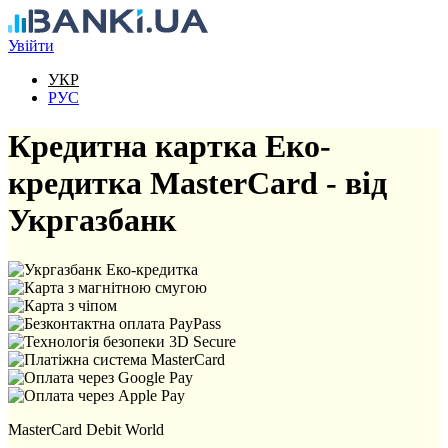
Перейти до основного вмісту
Увійти
УКР
РУС
Кредитна картка Еко-
кредитка MasterCard - від
Укргазбанк
MasterCard Debit World