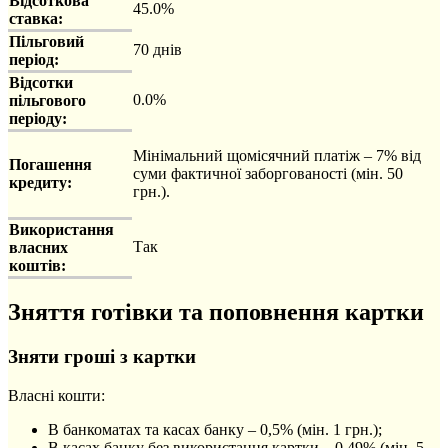
Відсоткова
45.0%
ставка:
Пільговий
70 днів
період:
Відсотки
0.0%
пільгового
періоду:
Мінімальний щомісячний платіж – 7% від
Погашення
суми фактичної заборгованості (мін. 50
кредиту:
грн.).
Використання
Так
власних
коштів:
Зняття готівки та поповнення картки
Зняти гроші з картки
Власні кошти:
В банкоматах та касах банку – 0,5% (мін. 1 грн.);
В касах банку без використання картки – 0,49% (мін. 5