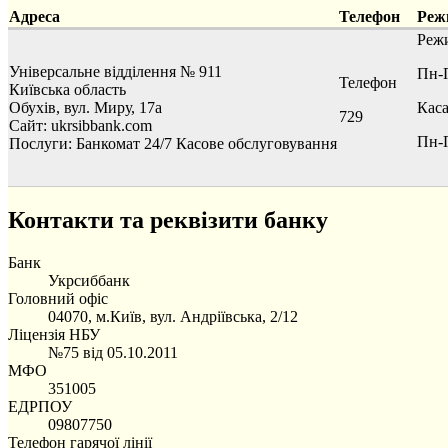
Адреса
Телефон
Реж
Реж
Універсальне відділення № 911
Пн-П
Телефон
Київська область
Обухів, вул. Миру, 17а
Кас
729
Сайт: ukrsibbank.com
Пн-П
Послуги:
Банкомат 24/7
Касове обслуговування
Контакти та реквізити банку
Банк
Укрсиббанк
Головний офіс
04070, м.Київ, вул. Андріївська, 2/12
Ліцензія НБУ
№75 від 05.10.2011
МФО
351005
ЕДРПОУ
09807750
Телефон гарячої лінії