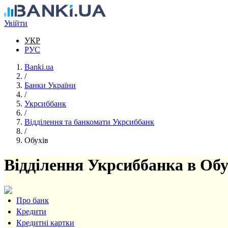
Перейти до основного вмісту
Увійти
УКР
РУС
Banki.ua
/
Банки України
/
Укрсиббанк
/
Відділення та банкомати Укрсиббанк
/
Обухів
Відділення Укрсиббанка в Обу
Про банк
Кредити
Кредитні картки