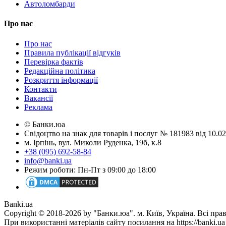
Автоломбарди
Про нас
Про нас
Правила публікації відгуків
Перевірка фактів
Редакційна політика
Розкриття інформації
Контакти
Вакансії
Реклама
© Банки.юа
Свідоцтво на знак для товарів і послуг № 181983 від 10.
м. Ірпінь, вул. Миколи Руденка, 19б, к.8
+38 (095) 692-58-84
info@banki.ua
Режим роботи: Пн-Пт з 09:00 до 18:00
Banki.ua
Copyright © 2018-2026 by "Банки.юа". м. Київ, Україна. Всі пра
При використанні матеріалів сайту посилання на https://banki.ua