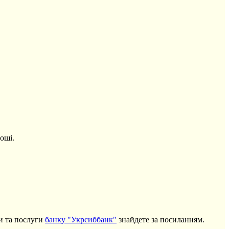
оші.
ти та послуги
банку "Укрсиббанк"
знайдете за посиланням.