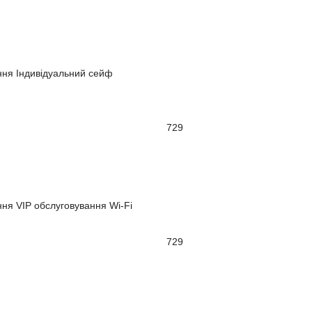
ння
Індивідуальний сейф
729
ння
VIP обслуговування
Wi-Fi
729