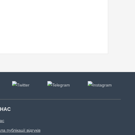
 НАС
ас
а публікації відгуків