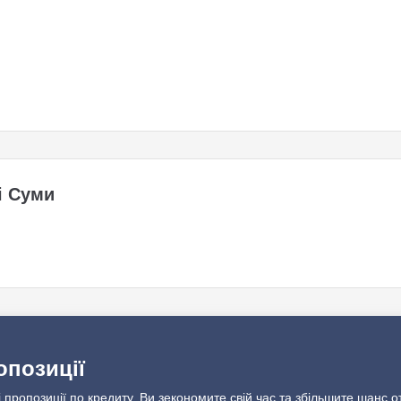
і Суми
опозиції
 пропозиції по кредиту. Ви зекономите свій час та збільшите шанс о