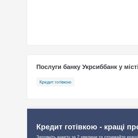
Послуги банку Укрсиббанк у міст
Кредит готівкою
Кредит готівкою - кращі пр
Заповніть анкету за 2 хвилини та отримайте кращі