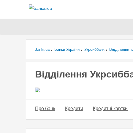
Banki.ua
/
Банки України
/
Укрсиббанк
/
Відділення т
Відділення Укрсибб
Про банк
Кредити
Кредитні картки