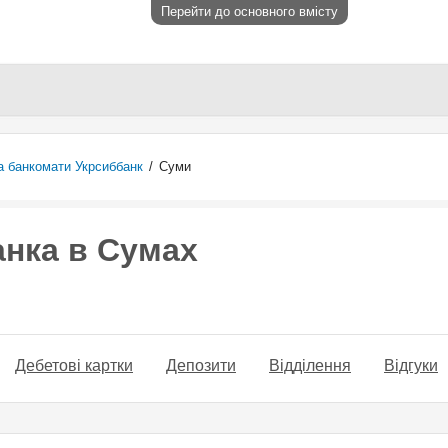
Перейти до основного вмісту
а банкомати Укрсиббанк
/
Суми
анка в Сумах
Дебетові картки
Депозити
Відділення
Відгуки