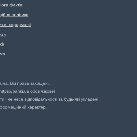
ірка фактів
ційна політика
иття інформації
кти
сії
ама
аїна. Всі права захищені.
tps://banki.ua обов'язкове!
 і не несе відповідальності за будь-які укладені
нформаційний характер.