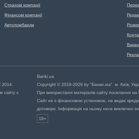
Страхові компанії
Перев
Фінансові компанії
Редак
Автоломбарди
Розкр
Конта
Вакан
Рекл
Banki.ua
2.2014.
Copyright © 2018-2026 by "Банки.юа". м. Київ, Укр
м сайту є
При використанні матеріалів сайту посилання на ht
Сайт не є фінансовою установою, не видає кредити
договори. Інформація на ньому несе виключно і
16+