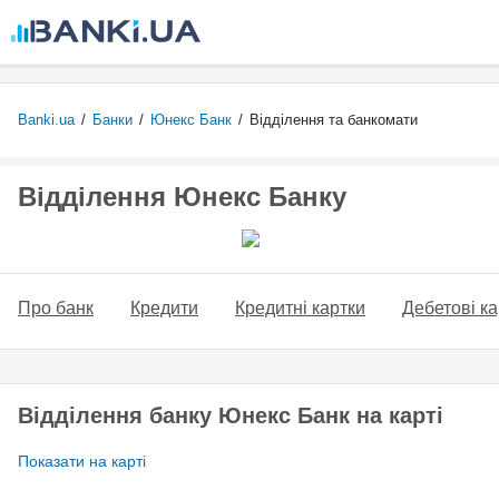
Перейти
до
основного
вмісту
Banki.ua
/
Банки
/
Юнекс Банк
/
Відділення та банкомати
Відділення Юнекс Банку
Про банк
Кредити
Кредитні картки
Дебетові ка
Відділення банку Юнекс Банк на карті
Показати на карті