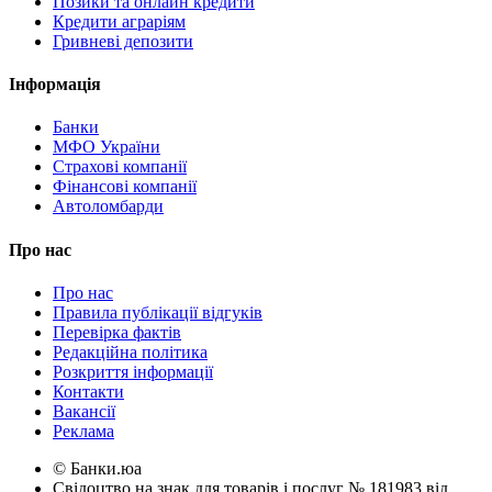
Позики та онлайн кредити
Кредити аграріям
Гривневі депозити
Інформація
Банки
МФО України
Страхові компанії
Фінансові компанії
Автоломбарди
Про нас
Про нас
Правила публікації відгуків
Перевірка фактів
Редакційна політика
Розкриття інформації
Контакти
Вакансії
Реклама
© Банки.юа
Свідоцтво на знак для товарів і послуг № 181983 від