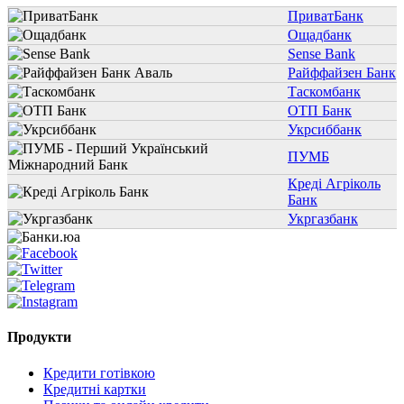
ПриватБанк
Ощадбанк
Sense Bank
Райффайзен Банк
Таскомбанк
ОТП Банк
Укрсиббанк
ПУМБ
Креді Агріколь
Банк
Укргазбанк
Продукти
Кредити готівкою
Кредитні картки