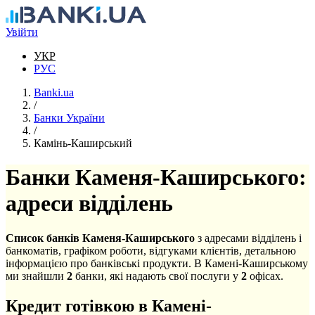
Перейти до основного вмісту
Увійти
УКР
РУС
Banki.ua
/
Банки України
/
Камінь-Каширський
Банки Каменя-Каширського:
адреси відділень
Список банків Каменя-Каширського
з адресами відділень і
банкоматів, графіком роботи, відгуками клієнтів, детальною
інформацією про банківські продукти. В Камені-Каширському
ми знайшли
2
банки, які надають свої послуги у
2
офісах.
Кредит готівкою в Камені-