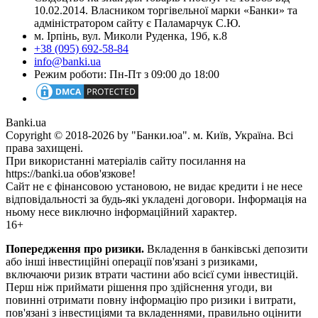
10.02.2014. Власником торгівельної марки «Банки» та
адміністратором сайту є Паламарчук С.Ю.
м. Ірпінь, вул. Миколи Руденка, 19б, к.8
+38 (095) 692-58-84
info@banki.ua
Режим роботи: Пн-Пт з 09:00 до 18:00
Banki.ua
Copyright © 2018-2026 by "Банки.юа". м. Київ, Україна. Всі
права захищені.
При використанні матеріалів сайту посилання на
https://banki.ua обов'язкове!
Сайт не є фінансовою установою, не видає кредити і не несе
відповідальності за будь-які укладені договори. Інформація на
ньому несе виключно інформаційний характер.
16+
Попередження про ризики.
Вкладення в банківські депозити
або інші інвестиційні операції пов'язані з ризиками,
включаючи ризик втрати частини або всієї суми інвестицій.
Перш ніж приймати рішення про здійснення угоди, ви
повинні отримати повну інформацію про ризики і витрати,
пов'язані з інвестиціями та вкладеннями, правильно оцінити